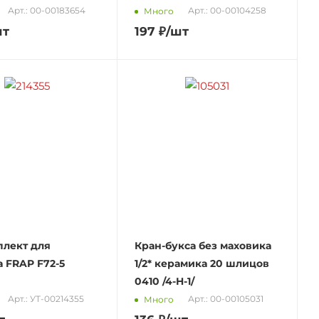
Арт.: 00-00183654
Арт.: 00-00104258
Много
шт
197
₽
/шт
лект для
Кран-букса без маховика
а FRAP F72-5
1/2* керамика 20 шлицов
0410 /4-H-1/
Арт.: УТ-00214355
Арт.: 00-00105031
Много