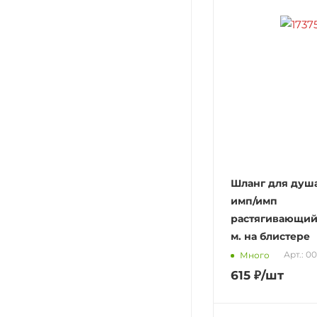
Шланг для душа
имп/имп
растягивающийс
м. на блистере
Арт.: 0
Много
615
₽
/шт