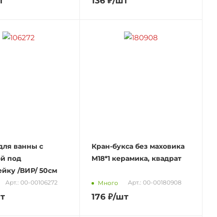
т
136
₽
/шт
для ванны с
Кран-букса без маховика
й под
M18*1 керамика, квадрат
йку /ВИР/ 50см
Арт.: 00-00106272
Арт.: 00-00180908
Много
т
176
₽
/шт