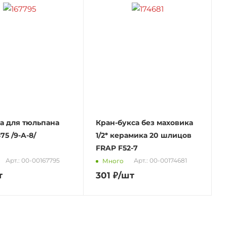
а для тюльпана
Кран-букса без маховика
75 /9-A-8/
1/2* керамика 20 шлицов
FRAP F52-7
Арт.: 00-00167795
Арт.: 00-00174681
Много
т
301
₽
/шт