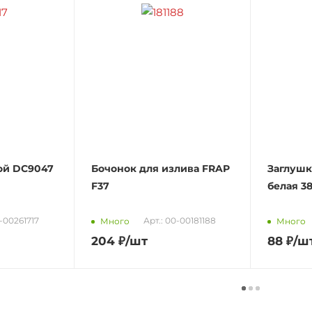
ой DC9047
Бочонок для излива FRAP
Заглушк
F37
белая 38
Т-00261717
Арт.: 00-00181188
Много
Много
204
₽
/шт
88
₽
/ш