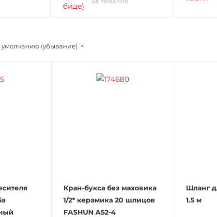
68 ТОВАРОВ
 умолчанию (убывание)
есителя
Кран-букса без маховика
Шланг д
ба
1/2* керамика 20 шлицов
1.5 м
ный
FASHUN A52-4