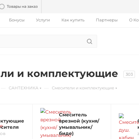
Товары на заказ
Бонусы
Услуги
Как купить
Партнеры
О К
ели и комплектующие
303
—
—
САНТЕХНИКА
Смесители и комплектующие
Смеситель
ектующие
врезной (кухня/
есителя
умывальник/
биде)
РОВ