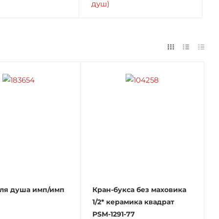
ля душа имп/имп
Кран-букса без маховика
1/2* керамика квадрат
PSM-1291-77