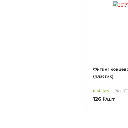
Фитинг концев
(пластик)
Арт.: У
Много
126
₽
/шт