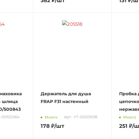
382
₽
/шт
131
₽
/ш
 маховика
Держатель для душа
Пробка 
24 шлица
FRAP F31 настенный
цепочко
20/500843
нержаве
0-00102064
Арт.: УТ-00205518
Много
Много
178
₽
/шт
251
₽
/ш