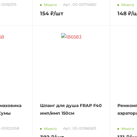
0-00163115
Арт.: 00-00174680
Много
Много
154
₽
/шт
148
₽
/
 маховика
Шланг для душа FRAP F40
Ремкомп
 Сумы
имп/имп 150см
аэратор
0-00102058
Арт.: 00-00186583
Много
Много