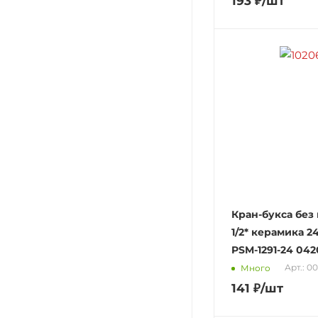
193
₽
/шт
Кран-букса без
1/2* керамика 
PSM-1291-24 04
Арт.: 0
Много
141
₽
/шт