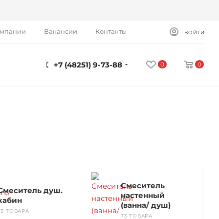
омпании
Вакансии
Контакты
ВОЙТИ
+7 (48251) 9-73-88
0
0
Смеситель
Смеситель душ.
настенный
кабин
(ванна/ душ)
23 ТОВАРА
73 ТОВАРА