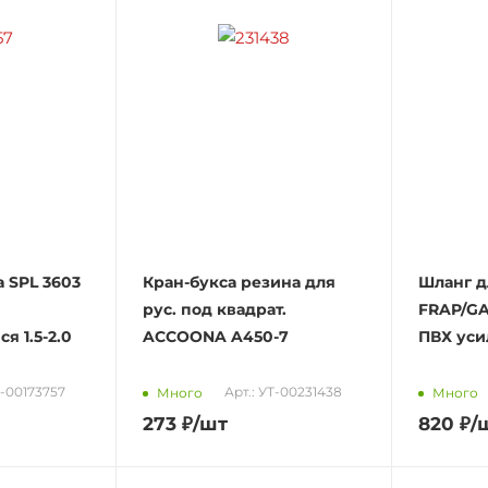
 SPL 3603
Кран-букса резина для
Шланг д
рус. под квадрат.
FRAP/GA
я 1.5-2.0
ACCOONA A450-7
ПВХ ус
0-00173757
Арт.: УТ-00231438
Много
Много
273
₽
/шт
820
₽
/