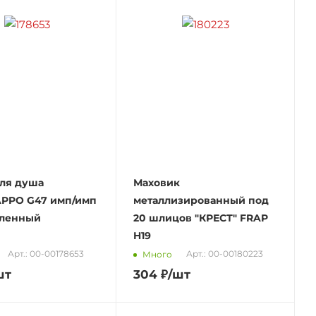
ля душа
Маховик
PPO G47 имп/имп
металлизированный под
иленный
20 шлицов "КРЕСТ" FRAP
H19
Арт.: 00-00178653
Арт.: 00-00180223
Много
шт
304
₽
/шт