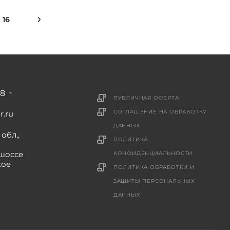
16
88
ПУБЛИЧНАЯ ОФЕРТА
СОГЛАШЕНИЕ НА ОБРАБОТКУ
r.ru
ДАННЫХ
обл.,
ПОЛИТИКА
шоссе
КОНФИДЕНЦИАЛЬНОСТИ
кое
ПОЛИТИКА ОБРАБОТКИ И
ЗАЩИТЫ ПЕРСОНАЛЬНЫХ
ДАННЫХ