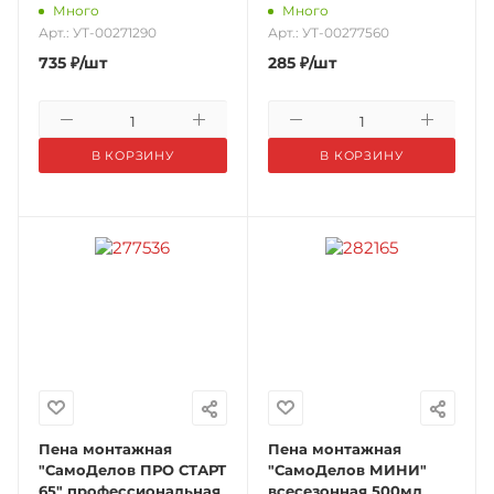
Много
Много
Арт.: УТ-00271290
Арт.: УТ-00277560
735
₽
/шт
285
₽
/шт
В КОРЗИНУ
В КОРЗИНУ
Пена монтажная
Пена монтажная
"СамоДелов ПРО СТАРТ
"СамоДелов МИНИ"
65" профессиональная
всесезонная 500мл