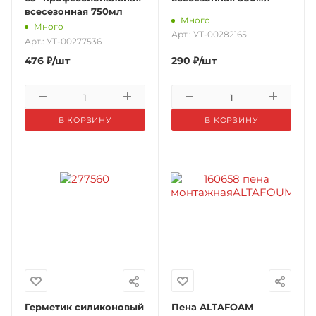
всесезонная 750мл
Много
Много
Арт.: УТ-00282165
Арт.: УТ-00277536
476
₽
/шт
290
₽
/шт
В КОРЗИНУ
В КОРЗИНУ
Герметик силиконовый
Пена ALTAFOAM