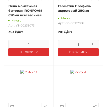
Пена монтажная
Герметик Профиль
бытовая IRONFOAM
акриловый 280мл
650мл всесезонная
Много
Много
Арт.: 00-00182696
Арт.: УТ-00235073
353
₽
/шт
218
₽
/шт
В КОРЗИНУ
В КОРЗИНУ