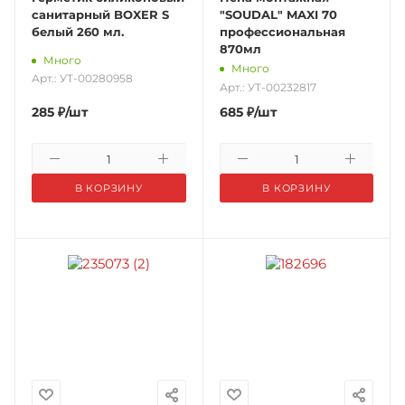
санитарный BOXER S
"SOUDAL" MAXI 70
белый 260 мл.
профессиональная
870мл
Много
Много
Арт.: УТ-00280958
Арт.: УТ-00232817
285
₽
/шт
685
₽
/шт
В КОРЗИНУ
В КОРЗИНУ