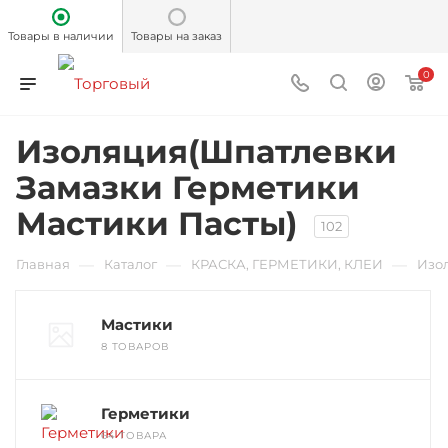
Товары в наличии
Товары на заказ
0
Изоляция(Шпатлевки
Замазки Герметики
Мастики Пасты)
102
—
—
—
Главная
Каталог
КРАСКА, ГЕРМЕТИКИ, КЛЕИ
Изо
Мастики
8 ТОВАРОВ
Герметики
64 ТОВАРА