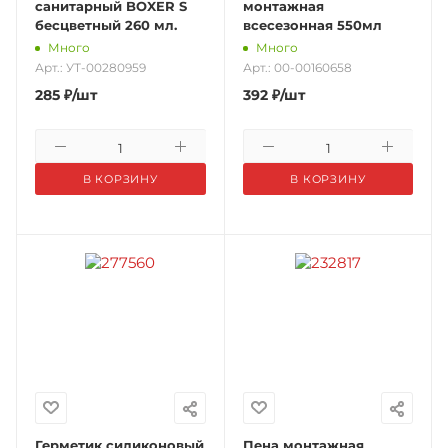
санитарный BOXER S
монтажная
бесцветный 260 мл.
всесезонная 550мл
Много
Много
Арт.: УТ-00280959
Арт.: 00-00160658
285
₽
/шт
392
₽
/шт
В КОРЗИНУ
В КОРЗИНУ
Герметик силиконовый
Пена монтажная