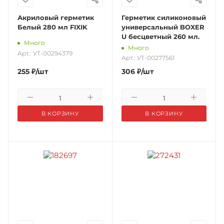
Акриловый герметик
Герметик силиконовый
Белый 280 мл FIXIK
универсальный BOXER
U бесцветный 260 мл.
Много
Много
Арт.: УТ-00294379
Арт.: УТ-00277561
255
₽
/шт
306
₽
/шт
В КОРЗИНУ
В КОРЗИНУ