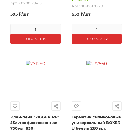
Арт.: 00-00178415
Арт.: 00-00180129
595
₽
/шт
650
₽
/шт
В КОРЗИНУ
В КОРЗИНУ
Клей-пена "ZIGGER PF"
Герметик силиконовый
55л.проф.всесезонная
универсальный BOXER
750мл. 830 г
U белый 260 мл.