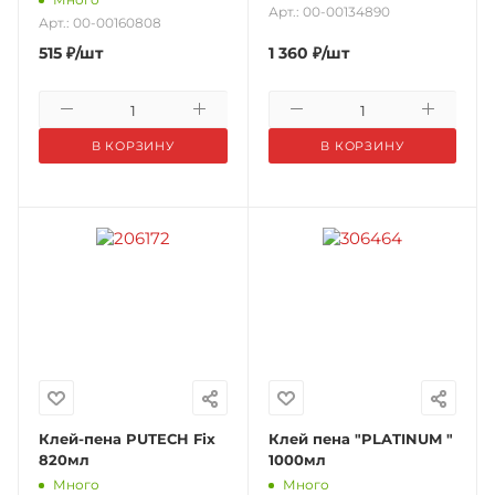
Арт.: 00-00134890
Арт.: 00-00160808
515
₽
/шт
1 360
₽
/шт
В КОРЗИНУ
В КОРЗИНУ
Клей-пена PUTECH Fix
Клей пена "PLATINUM "
820мл
1000мл
Много
Много