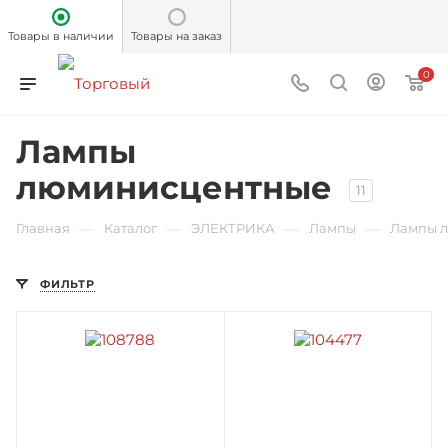
Товары в наличии
Товары на заказ
0
Лампы
люминисцентные
11
—
—
—
—
Главная
Каталог
ЭЛЕКТРИКА
Лампы
Лампы 
ФИЛЬТР