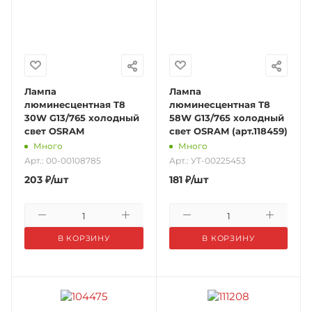
Лампа
Лампа
люминесцентная T8
люминесцентная T8
30W G13/765 холодный
58W G13/765 холодный
свет OSRAM
свет OSRAM (арт.118459)
Много
Много
Арт.: 00-00108785
Арт.: УТ-00225453
203
₽
/шт
181
₽
/шт
В КОРЗИНУ
В КОРЗИНУ