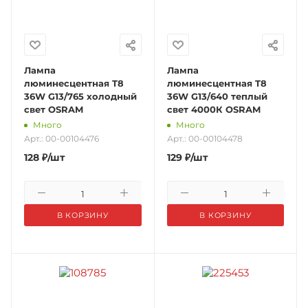
Лампа
Лампа
люминесцентная T8
люминесцентная T8
36W G13/765 холодный
36W G13/640 теплый
свет OSRAM
свет 4000К OSRAM
Много
Много
Арт.: 00-00104476
Арт.: 00-00104478
128
₽
/шт
129
₽
/шт
В КОРЗИНУ
В КОРЗИНУ