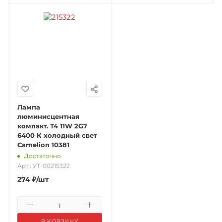
Лампа
люминисцентная
компакт. Т4 11W 2G7
6400 К холодный свет
Camelion 10381
Достаточно
Арт.: УТ-00215322
274
₽
/шт
В КОРЗИНУ