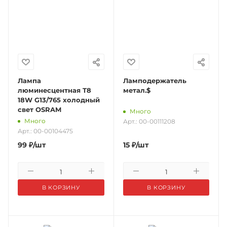
Лампа
Ламподержатель
люминесцентная T8
метал.$
18W G13/765 холодный
свет OSRAM
Много
Много
Арт.: 00-00111208
Арт.: 00-00104475
99
₽
/шт
15
₽
/шт
В КОРЗИНУ
В КОРЗИНУ