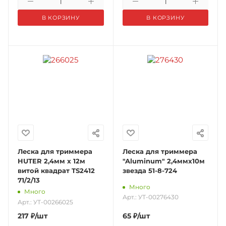
В КОРЗИНУ
В КОРЗИНУ
Леска для триммера
Леска для триммера
HUTER 2,4мм х 12м
"Aluminum" 2,4ммх10м
витой квадрат TS2412
звезда 51-8-724
71/2/13
Много
Много
Арт.: УТ-00276430
Арт.: УТ-00266025
217
₽
/шт
65
₽
/шт