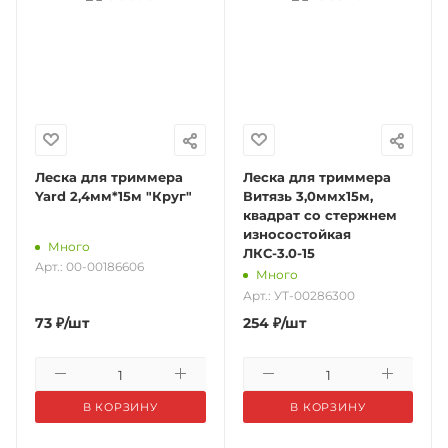
Леска для триммера
Леска для триммера
Yard 2,4мм*15м "Круг"
Витязь 3,0ммх15м,
квадрат со стержнем
износостойкая
Много
ЛКС-3.0-15
Арт.: 00-00186606
Много
Арт.: УТ-00286300
73
₽
/шт
254
₽
/шт
В КОРЗИНУ
В КОРЗИНУ