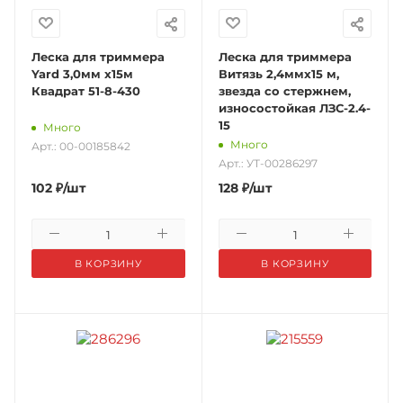
Леска для триммера
Леска для триммера
Yard 3,0мм х15м
Витязь 2,4ммх15 м,
Квадрат 51-8-430
звезда со стержнем,
износостойкая ЛЗС-2.4-
15
Много
Много
Арт.: 00-00185842
Арт.: УТ-00286297
102
₽
/шт
128
₽
/шт
В КОРЗИНУ
В КОРЗИНУ