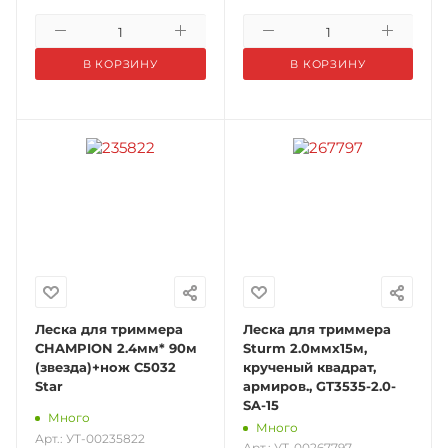
В КОРЗИНУ
В КОРЗИНУ
Леска для триммера
Леска для триммера
CHAMPION 2.4мм* 90м
Sturm 2.0ммх15м,
(звезда)+нож C5032
крученый квадрат,
Star
армиров., GT3535-2.0-
SA-15
Много
Много
Арт.: УТ-00235822
Арт.: УТ-00267797