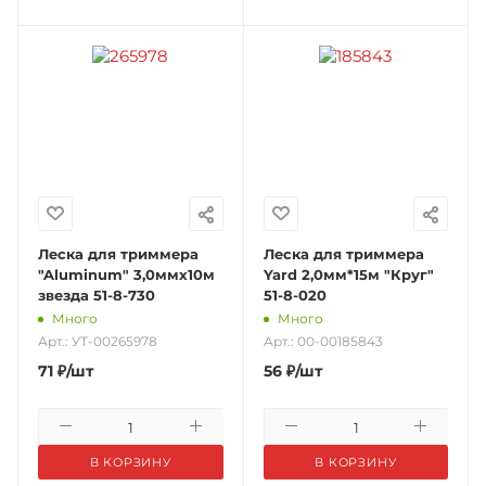
Леска для триммера
Леска для триммера
"Aluminum" 3,0ммх10м
Yard 2,0мм*15м "Круг"
звезда 51-8-730
51-8-020
Много
Много
Арт.: УТ-00265978
Арт.: 00-00185843
71
₽
/шт
56
₽
/шт
В КОРЗИНУ
В КОРЗИНУ