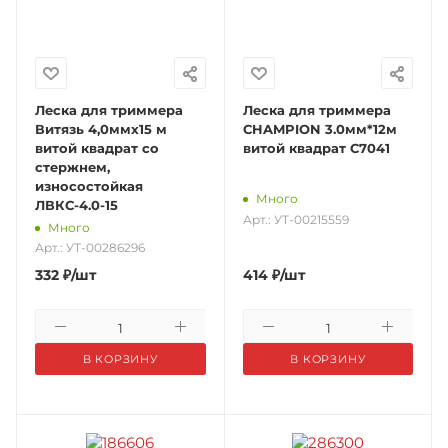
Леска для триммера
Леска для триммера
Витязь 4,0ммх15 м
CHAMPION 3.0мм*12м
витой квадрат со
витой квадрат C7041
стержнем,
износостойкая
Много
ЛВКС-4.0-15
Арт.: УТ-00215559
Много
Арт.: УТ-00286296
332
₽
/шт
414
₽
/шт
В КОРЗИНУ
В КОРЗИНУ