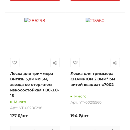
Леска для триммера
Леска для триммера
Витязь 3,0ммх15м,
CHAMPION 2.0мм*15м
звезда со стержнем
витой квадрат c7002
износостойкая ЛЗС-3.0-
15
Много
Много
Арт.: УТ-00215560
Арт.: УТ-00286298
177
₽
/шт
194
₽
/шт