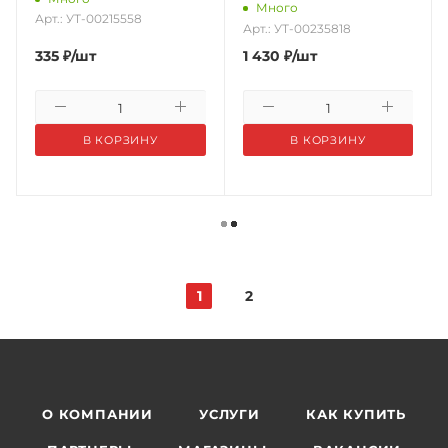
Много
Арт.: УТ-00215558
Арт.: УТ-00235818
335
₽
/шт
1 430
₽
/шт
В КОРЗИНУ
В КОРЗИНУ
1
2
О КОМПАНИИ
УСЛУГИ
КАК КУПИТЬ