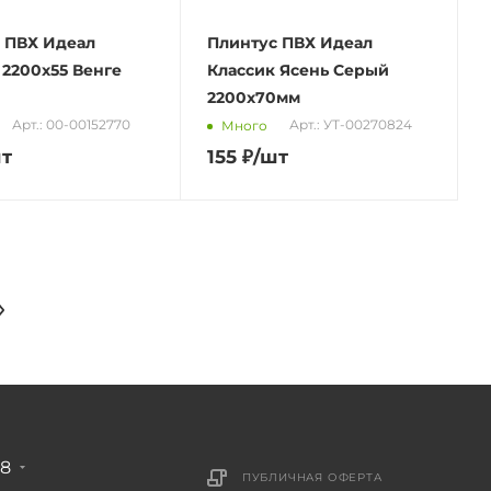
 ПВХ Идеал
Плинтус ПВХ Идеал
 2200х55 Венге
Классик Ясень Серый
2200х70мм
Арт.: 00-00152770
Арт.: УТ-00270824
Много
шт
155
₽
/шт
88
ПУБЛИЧНАЯ ОФЕРТА