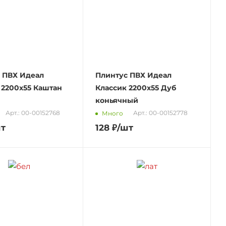
 ПВХ Идеал
Плинтус ПВХ Идеал
 2200х55 Каштан
Классик 2200х55 Дуб
коньячный
Арт.: 00-00152768
Арт.: 00-00152778
Много
шт
128
₽
/шт