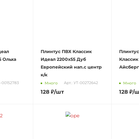
деал
Плинтус ПВХ Классик
Плинтус
5 Ольха
Идеал 2200х55 Дуб
Классик
Европейский нап.с центр
Айсберг
к/к
0-00152783
Арт.: УТ-00272642
Много
Много
128
₽
/шт
128
₽
/