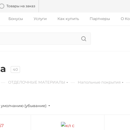
Товары на заказ
Бонусы
Услуги
Как купить
Партнеры
О К
са
40
—
—
ОТДЕЛОЧНЫЕ МАТЕРИАЛЫ
Напольные покрытия
 умолчанию (убывание)