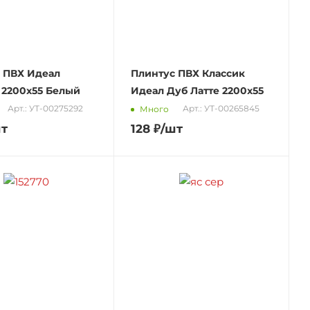
 ПВХ Идеал
Плинтус ПВХ Классик
 2200х55 Белый
Идеал Дуб Латте 2200х55
Арт.: УТ-00275292
Арт.: УТ-00265845
Много
шт
128
₽
/шт