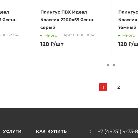
деал
Плинтус ПВХ Идеал
Плинтус
5 Ясень
Классик 2200х55 Ясень
Классик
серый
тёмный
0-00152774
Арт.: 00-00188145
Много
Много
128
₽
/шт
128
₽
/
1
2
+7 (48251) 9-73-
УСЛУГИ
КАК КУПИТЬ