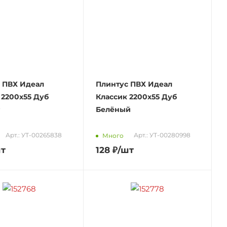
 ПВХ Идеал
Плинтус ПВХ Идеал
 2200х55 Дуб
Классик 2200х55 Дуб
Белёный
Арт.: УТ-00265838
Арт.: УТ-00280998
Много
шт
128
₽
/шт