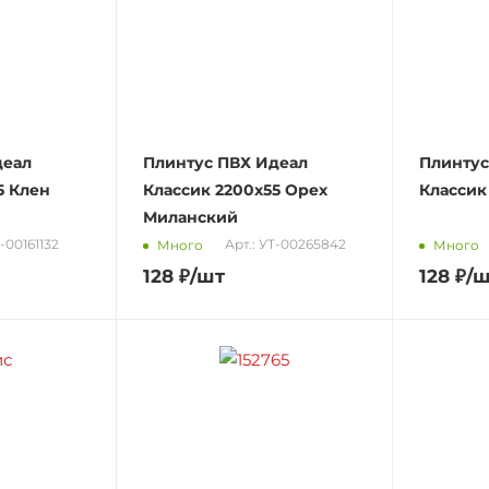
деал
Плинтус ПВХ Идеал
Плинтус
5 Клен
Классик 2200х55 Орех
Классик
Миланский
0-00161132
Арт.: УТ-00265842
Много
Много
128
₽
/шт
128
₽
/