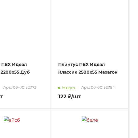
 ПВХ Идеал
Плинтус ПВХ Идеал
 2200х55 Дуб
Классик 2500х55 Махагон
Арт.: 00-00152773
Арт.: 00-00152784
Много
т
122
₽
/шт