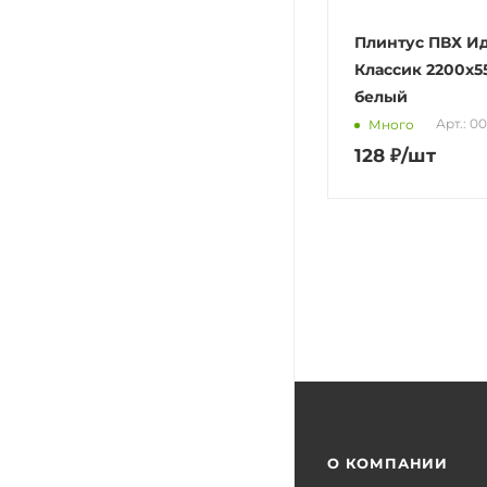
Плинтус ПВХ И
Классик 2200х5
белый
Арт.: 0
Много
128
₽
/шт
О КОМПАНИИ