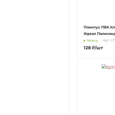
Плинтус ПВХ Кл
Идеал Палисанд
Арт.: У
Много
128
₽
/шт