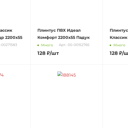
ассик
Плинтус ПВХ Идеал
Плинтус
р 2200х55
Комфорт 2200х55 Падук
Классик
Т-00271583
Арт.: 00-00152765
Много
Много
128
₽
/шт
128
₽
/