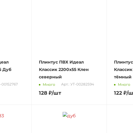
деал
Плинтус ПВХ Идеал
Плинтус
5 Дуб
Классик 2200х55 Клен
Классик
северный
тёмный
0-00152767
Арт.: УТ-00282594
Много
Много
128
₽
/шт
122
₽
/ш