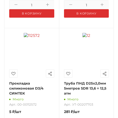
В КОРЗИНУ
В КОРЗИНУ
Прокладка
Труба ПНД D25х2,0мм
силиконовая D3/4
5метров SDR 13,6 = 12,5
СИМТЕК
атм
Много
Много
Арт.: 00-00112572
Арт.: УТ-00207703
5
₽
/шт
281
₽
/шт