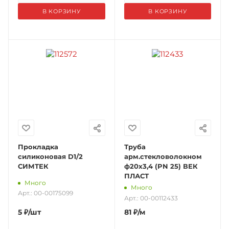
В КОРЗИНУ
В КОРЗИНУ
Прокладка
Труба
силиконовая D1/2
арм.стекловолокном
СИМТЕК
ф20х3,4 (PN 25) ВЕК
ПЛАСТ
Много
Много
Арт.: 00-00175099
Арт.: 00-00112433
5
₽
/шт
81
₽
/м