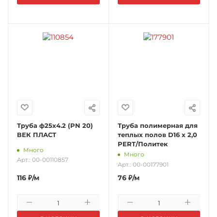
Труба ф25х4.2 (PN 20)
Труба полимерная для
ВЕК ПЛАСТ
теплых полов D16 х 2,0
PERT/Политек
Много
Много
Арт.: 00-00110857
Арт.: 00-00177901
116
₽
/м
76
₽
/м