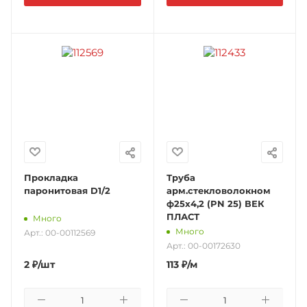
Прокладка
Труба
паронитовая D1/2
арм.стекловолокном
ф25х4,2 (PN 25) ВЕК
ПЛАСТ
Много
Много
Арт.: 00-00112569
Арт.: 00-00172630
2
₽
/шт
113
₽
/м