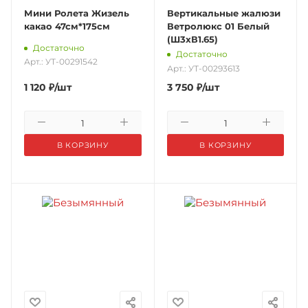
Мини Ролета Жизель
Вертикальные жалюзи
какао 47см*175см
Ветролюкс 01 Белый
(Ш3хВ1.65)
Достаточно
Достаточно
Арт.: УТ-00291542
Арт.: УТ-00293613
1 120
₽
/шт
3 750
₽
/шт
В КОРЗИНУ
В КОРЗИНУ