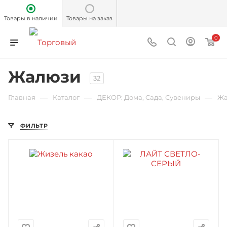
Товары в наличии
Товары на заказ
0
Жалюзи
32
—
—
—
Главная
Каталог
ДЕКОР: Дома, Сада, Сувениры
Жа
ФИЛЬТР