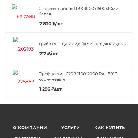
Сэндвич-панель ПВХ 3000х1500х10мм
белая
2 830
₽
/шт
Труба ВГП Ду-20*2,8 (≈1,5м) наруж.Ø26,8мм
217
₽
/шт
Профнастил C20В 1100*2000 RAL 8017
коричневый
1 296
₽
/шт
О КОМПАНИИ
УСЛУГИ
КАК КУПИТЬ