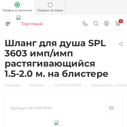
Товары в наличии
Товары на заказ
0
Шланг для душа SPL
3603 имп/имп
растягивающийся
1.5-2.0 м. на блистере
—
—
—
Главная
Каталог
САНТЕХНИКА
Смесители и ком
Артикул:
00-00173757