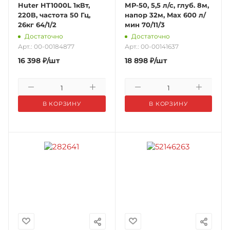
Huter HT1000L 1кВт,
МР-50, 5,5 л/с, глуб. 8м,
220В, частота 50 Гц,
напор 32м, Max 600 л/
26кг 64/1/2
мин 70/11/3
Достаточно
Достаточно
Арт.: 00-00184877
Арт.: 00-00141637
16 398
₽
/шт
18 898
₽
/шт
В КОРЗИНУ
В КОРЗИНУ