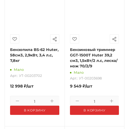
Бензопила BS-62 Huter,
Бензиновый триммер
58см3, 2,9кВт, 3,4 л.с,
GGT-1500T Huter 39,2
7,8кг
см3, 1,5кВт/2 л.с, леска/
нож 70/2/9
Мало
Мало
Арт.: УТ-00203702
Арт.: УТ-00203698
12 998
₽
/шт
9 549
₽
/шт
В КОРЗИНУ
В КОРЗИНУ