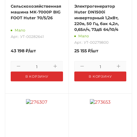
Сельскохозяйственная
Электрогенератор
машина МК-7000P BIG
Huter DN1500i
FOOT Huter 70/5/26
инверторный 1,2кВт,
220в, 50 Гц, бак 4,2л,
0,65л/ч, 73дБ 64/10/4
Мало
Мало
Арт.: УТ-00282641
Арт.: УТ-00279800
43 198
₽
/шт
25 155
₽
/шт
В КОРЗИНУ
В КОРЗИНУ