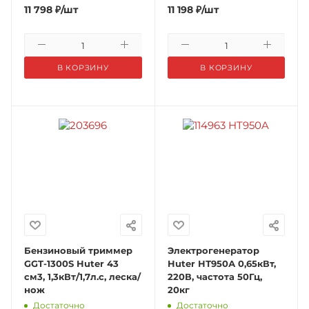
11 798
₽
/шт
11 198
₽
/шт
В КОРЗИНУ
В КОРЗИНУ
Бензиновый триммер
Электрогенератор
GGT-1300S Huter 43
Huter НТ950А 0,65кВт,
см3, 1,3кВт/1,7л.с, леска/
220В, частота 50Гц,
нож
20кг
Достаточно
Достаточно