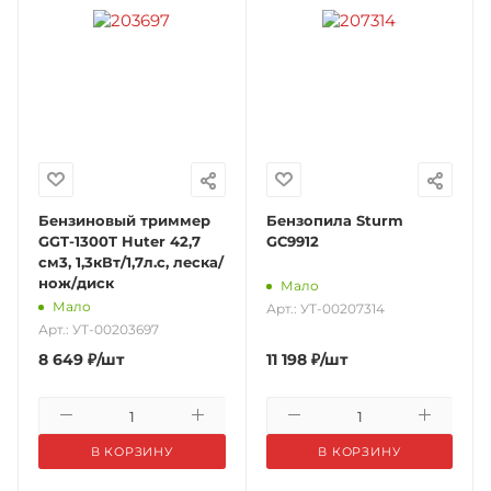
Бензиновый триммер
Бензопила Sturm
GGT-1300T Huter 42,7
GC9912
см3, 1,3кВт/1,7л.с, леска/
нож/диск
Мало
Мало
Арт.: УТ-00207314
Арт.: УТ-00203697
8 649
₽
/шт
11 198
₽
/шт
В КОРЗИНУ
В КОРЗИНУ