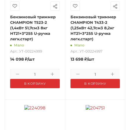
Бензиновый триммер
Бензиновый триммер
CHAMPION Т523-2
CHAMPION Т433-2
(1,4кВт 51,7см3 8кг
(1,25кВт 42,7см3 8,2кг
HT21+3*255 U-ручка
HT21+3*255 U-ручка
легк.старт)
легк.старт)
Мало
Мало
Арт.: УТ-00224999
Арт.: УТ-00224997
14 098
₽
/шт
13 698
₽
/шт
В КОРЗИНУ
В КОРЗИНУ