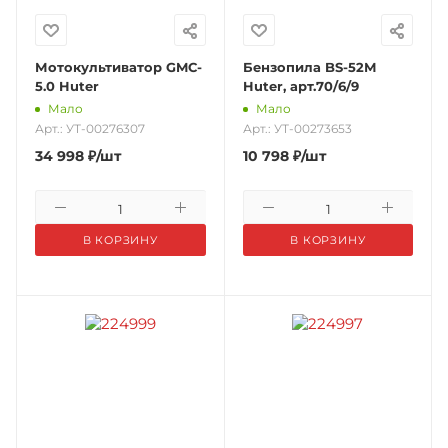
Мотокультиватор GMC-
Бензопила BS-52М
5.0 Huter
Huter, арт.70/6/9
Мало
Мало
Арт.: УТ-00276307
Арт.: УТ-00273653
34 998
₽
/шт
10 798
₽
/шт
В КОРЗИНУ
В КОРЗИНУ