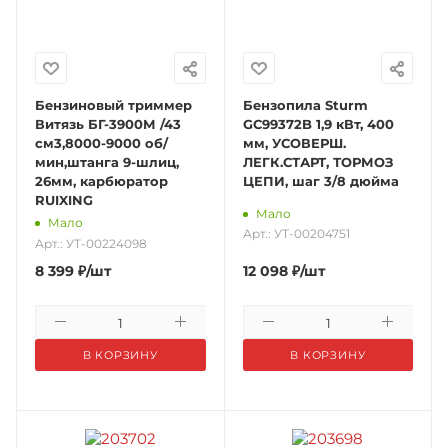
Бензиновый триммер
Бензопила Sturm
Витязь БГ-3900М /43
GC99372B 1,9 кВт, 400
см3,8000-9000 об/
мм, УСОВЕРШ.
мин,штанга 9-шлиц,
ЛЕГК.СТАРТ, ТОРМОЗ
26мм, карбюратор
ЦЕПИ, шаг 3/8 дюйма
RUIXING
Мало
Мало
Арт.: УТ-00204751
Арт.: УТ-00224098
8 399
₽
/шт
12 098
₽
/шт
В КОРЗИНУ
В КОРЗИНУ