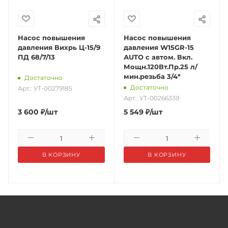
Насос повышения
Насос повышения
давления Вихрь Ц-15/9
давления W15GR-15
ПД 68/7/13
АUTO с автом. Вкл.
Мощн.120Вт.Пр.25 л/
мин.резьба 3/4*
Достаточно
Достаточно
Арт.: УТ-00279185
Арт.: УТ-00266339
3 600
₽
/шт
5 549
₽
/шт
В КОРЗИНУ
В КОРЗИНУ