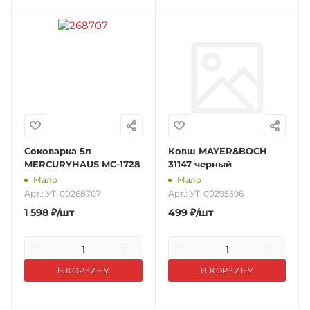
Соковарка 5л
Ковш MAYER&BOCH
MERCURYHAUS MC-1728
31147 черный
Мало
Мало
Арт.: УТ-00268707
Арт.: УТ-00295596
1 598
₽
/шт
499
₽
/шт
В КОРЗИНУ
В КОРЗИНУ