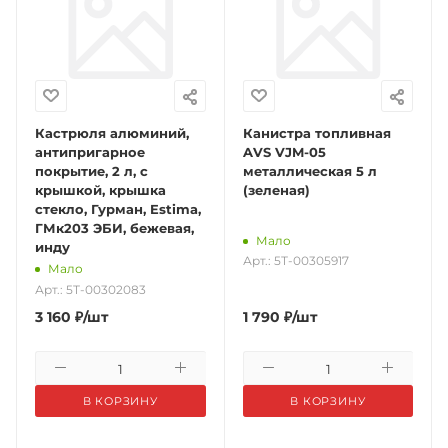
Кастрюля алюминий,
Канистра топливная
антипригарное
AVS VJM-05
покрытие, 2 л, с
металлическая 5 л
крышкой, крышка
(зеленая)
стекло, Гурман, Estima,
ГМк203 ЭБИ, бежевая,
Мало
инду
Арт.: 5Т-00305917
Мало
Арт.: 5Т-00302083
3 160
₽
/шт
1 790
₽
/шт
В КОРЗИНУ
В КОРЗИНУ