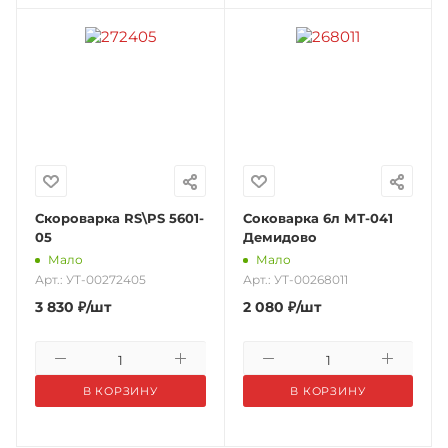
Скороварка RS\PS 5601-
Соковарка 6л МТ-041
05
Демидово
Мало
Мало
Арт.: УТ-00272405
Арт.: УТ-00268011
3 830
₽
/шт
2 080
₽
/шт
В КОРЗИНУ
В КОРЗИНУ