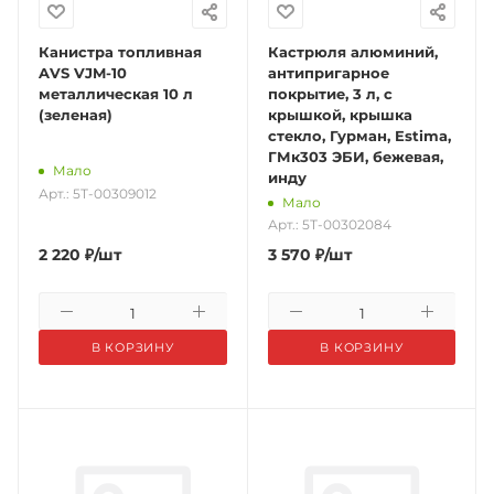
Канистра топливная
Кастрюля алюминий,
AVS VJM-10
антипригарное
металлическая 10 л
покрытие, 3 л, с
(зеленая)
крышкой, крышка
стекло, Гурман, Estima,
ГМк303 ЭБИ, бежевая,
Мало
инду
Арт.: 5Т-00309012
Мало
Арт.: 5Т-00302084
2 220
₽
/шт
3 570
₽
/шт
В КОРЗИНУ
В КОРЗИНУ