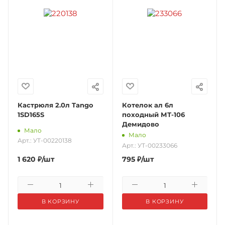
Кастрюля 2.0л Tango
Котелок ал 6л
1SD165S
походный МТ-106
Демидово
Мало
Мало
Арт.: УТ-00220138
Арт.: УТ-00233066
1 620
₽
/шт
795
₽
/шт
В КОРЗИНУ
В КОРЗИНУ