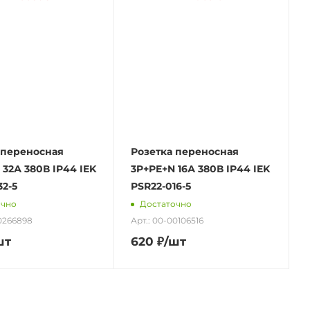
 переносная
Розетка переносная
 32А 380В IP44 IEK
3P+PE+N 16А 380В IP44 IEK
32-5
PSR22-016-5
очно
Достаточно
00266898
Арт.: 00-00106516
шт
620
₽
/шт