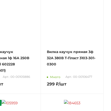
 каучук
Вилка каучук прямая 3ф
ная 1ф 16А 250В
32А 380В Т-Пласт 3103-301-
l 602228
0300
501)
Арт.: 00-00105886
Арт.: 00-00106477
Много
шт
299
₽
/шт