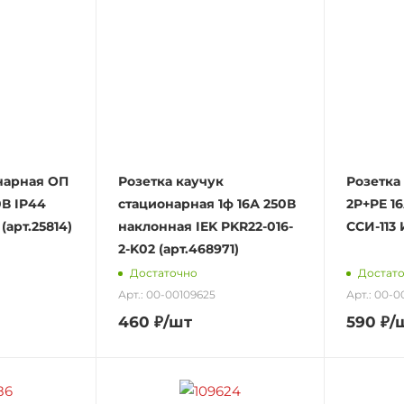
нарная ОП
Розетка каучук
Розетка
0В IP44
стационарная 1ф 16А 250В
2P+PE 1
(арт.25814)
наклонная IEK PKR22-016-
ССИ-113 
2-K02 (арт.468971)
Достаточно
Достат
Арт.: 00-00109625
Арт.: 00-0
460
₽
/шт
590
₽
/