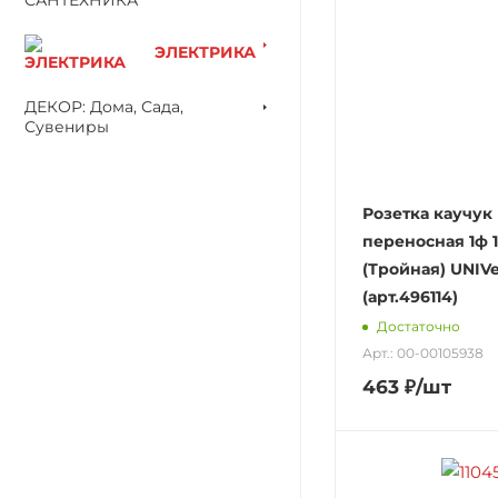
ЭЛЕКТРИКА
ДЕКОР: Дома, Сада,
Сувениры
Розетка каучук
переносная 1ф 
(Тройная) UNIVer
(арт.496114)
Достаточно
Арт.: 00-00105938
463
₽
/шт