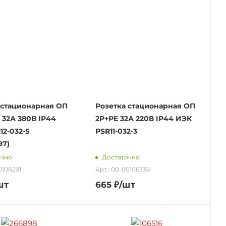
 стационарная ОП
Розетка стационарная ОП
 32А 380В IP44
2P+PE 32А 220В IP44 ИЭК
12-032-5
PSR11-032-3
97)
очно
Достаточно
0108291
Арт.: 00-00106336
шт
665
₽
/шт