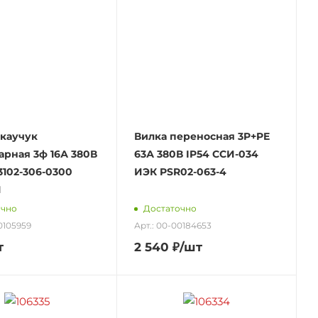
 каучук
Вилка переносная 3P+PE
арная 3ф 16А 380В
63А 380В IP54 ССИ-034
3102-306-0300
ИЭК PSR02-063-4
1
очно
Достаточно
0105959
Арт.: 00-00184653
т
2 540
₽
/шт