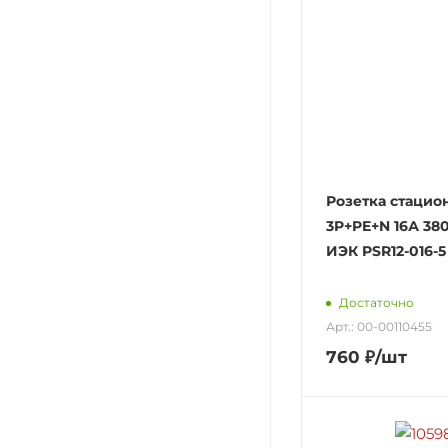
Розетка стацио
3P+PE+N 16А 38
ИЭК PSR12-016-5 
Достаточно
Арт.: 00-00110455
760
₽
/шт