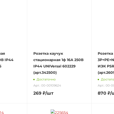
ная
Розетка каучук
Розетка
0В IP44
стационарная 1ф 16А 250В
3P+PE+N
5
IP44 UNIVersal 602229
ИЭК PSR
(арт.342500)
(арт.260
Достаточно
Достат
Арт.: 00-00109624
Арт.: 00-0
269
₽
/шт
870
₽
/