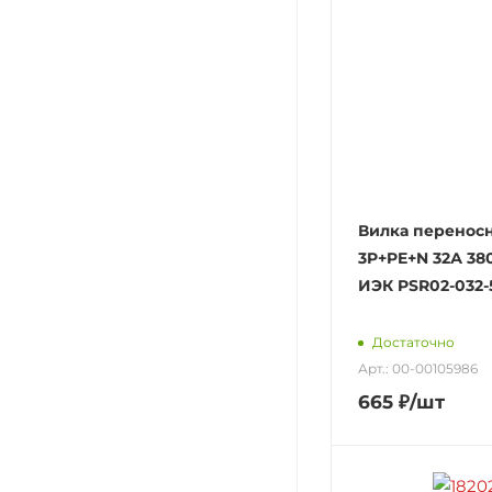
Вилка перенос
3P+PE+N 32А 38
ИЭК PSR02-032-
Достаточно
Арт.: 00-00105986
665
₽
/шт