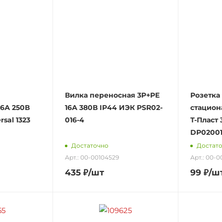
Вилка переносная 3P+PE
Розетка
16А 250В
16А 380В IP44 ИЭК PSR02-
стацион
sal 1323
016-4
Т-Пласт 
DP0200
Достаточно
Достат
Арт.: 00-00104529
Арт.: 00-0
435
₽
/шт
99
₽
/ш