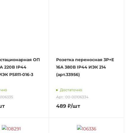
 стационарная ОП
Розетка переносная 3P+E
6А 220В IP44
16А 380В IP44 ИЭК 214
ИЭК PSR11-016-3
(арт.33956)
очно
Достаточно
0106335
Арт.: 00-00106334
шт
489
₽
/шт