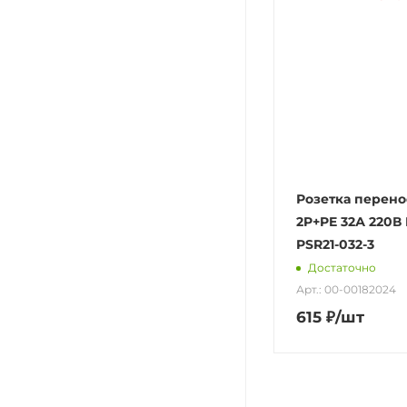
Розетка перено
2P+PE 32А 220В 
PSR21-032-3
Достаточно
Арт.: 00-00182024
615
₽
/шт