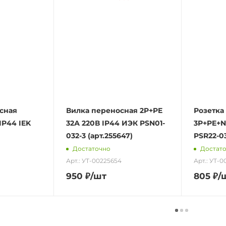
сная
Вилка переносная 2P+PE
Розетка
IP44 IEK
32А 220В IP44 ИЭК PSN01-
3P+PE+N
032-3 (арт.255647)
PSR22-0
Достаточно
Достат
Арт.: УТ-00225654
Арт.: УТ-
950
₽
/шт
805
₽
/