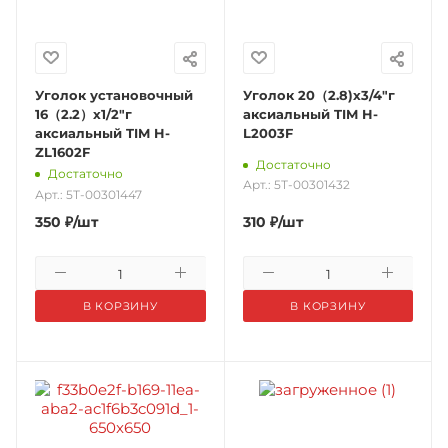
Уголок установочный
Уголок 20（2.8)х3/4"г
16（2.2）х1/2"г
аксиальный TIM H-
аксиальный TIM H-
L2003F
ZL1602F
Достаточно
Достаточно
Арт.: 5Т-00301432
Арт.: 5Т-00301447
350
₽
/шт
310
₽
/шт
В КОРЗИНУ
В КОРЗИНУ