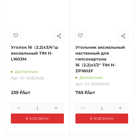
Уголок 16（2.2)х3/4"ш
Угольник аксиальный
аксиальный TIM H-
настенный для
L1603M
гипсокартона
16（2.2)х1/2" TIM H-
ZP1602F
Достаточно
Достаточно
Арт.: 5Т-00301426
Арт.: 5Т-00301449
239
₽
/шт
765
₽
/шт
В КОРЗИНУ
В КОРЗИНУ