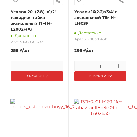
Уголок 20（2.8）х1/2"
Уголок 16(2.2)х3/4"г
накидная гайка
аксиальный TIM H-
аксиальный TIM H-
L1603F
L2002F(A)
Достаточно
Достаточно
Арт.: 5Т-00301430
Арт.: 5Т-00301434
258
₽
/шт
296
₽
/шт
В КОРЗИНУ
В КОРЗИНУ