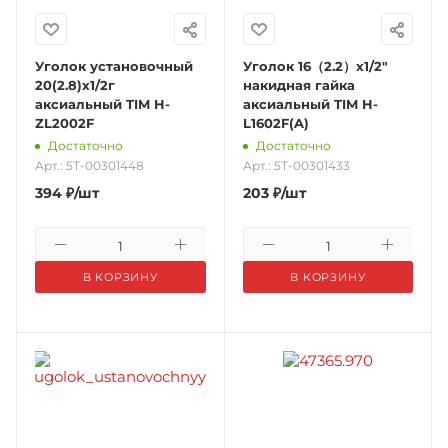
Уголок установочный
Уголок 16（2.2）х1/2"
20(2.8)х1/2г
накидная гайка
аксиальный TIM H-
аксиальный TIM H-
ZL2002F
L1602F(A)
Достаточно
Достаточно
Арт.: 5Т-00301448
Арт.: 5Т-00301433
394
₽
/шт
203
₽
/шт
В КОРЗИНУ
В КОРЗИНУ