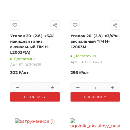
Уголок 20（2.8）х3/4"
Уголок 20（2.8）х3/4"ш
накидная гайка
аксиальный TIM H-
аксиальный TIM H-
L2003M
L2003F(A)
Достаточно
Достаточно
Арт.: 5Т-00301428
Арт.: 5Т-00301435
302
₽
/шт
296
₽
/шт
В КОРЗИНУ
В КОРЗИНУ