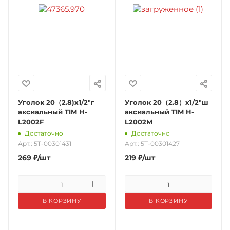
Уголок 20（2.8)х1/2"г
Уголок 20（2.8）х1/2"ш
аксиальный TIM H-
аксиальный TIM H-
L2002F
L2002M
Достаточно
Достаточно
Арт.: 5Т-00301431
Арт.: 5Т-00301427
269
₽
/шт
219
₽
/шт
В КОРЗИНУ
В КОРЗИНУ