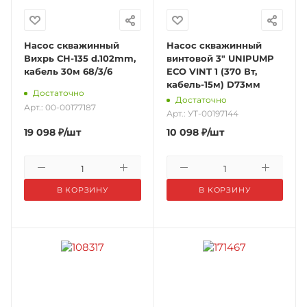
Насос скважинный
Насос скважинный
Вихрь СН-135 d.102mm,
винтовой 3" UNIPUMP
кабель 30м 68/3/6
ECO VINT 1 (370 Вт,
кабель-15м) D73мм
Достаточно
Достаточно
Арт.: 00-00177187
Арт.: УТ-00197144
19 098
₽
/шт
10 098
₽
/шт
В КОРЗИНУ
В КОРЗИНУ