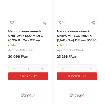
Насос скважинный
Насос скважинный
UNIPUMP ECO MIDI-3
UNIPUMP ECO MIDI-4
(0,75кВт, 2м) D91мм
(1,1кВт, 2м) D91мм 85390
Мало
Мало
Арт.: УТ-00208623
Арт.: УТ-00208624
20 098
₽
/шт
23 298
₽
/шт
В КОРЗИНУ
В КОРЗИНУ