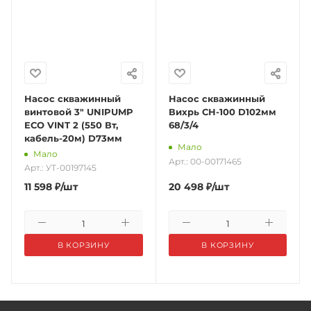
Насос скважинный
Насос скважинный
винтовой 3" UNIPUMP
Вихрь СН-100 D102мм
ECO VINT 2 (550 Вт,
68/3/4
кабель-20м) D73мм
Мало
Мало
Арт.: 00-00171465
Арт.: УТ-00197145
11 598
₽
/шт
20 498
₽
/шт
В КОРЗИНУ
В КОРЗИНУ