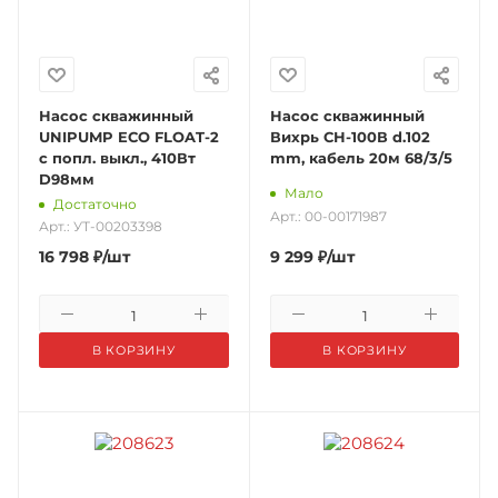
Насос скважинный
Насос скважинный
UNIPUMP ECO FLOAT-2
Вихрь СН-100В d.102
с попл. выкл., 410Вт
mm, кабель 20м 68/3/5
D98мм
Мало
Достаточно
Арт.: 00-00171987
Арт.: УТ-00203398
16 798
₽
/шт
9 299
₽
/шт
В КОРЗИНУ
В КОРЗИНУ