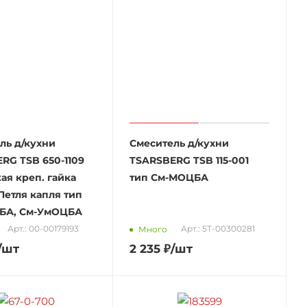
ль д/кухни
Смеситель д/кухни
RG TSB 650-1109
TSARSBERG TSB 115-001
ая креп. гайка
тип См-МОЦБА
Петля капля тип
БА, См-УмОЦБА
Арт.: 00-00179193
Арт.: 5Т-00300281
Много
/шт
2 235
₽
/шт