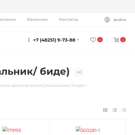
омпании
Вакансии
Контакты
ВОЙТИ
+7 (48251) 9-73-88
0
0
альник/ биде)
68
тель врезной (кухня/ умывальник/ биде)