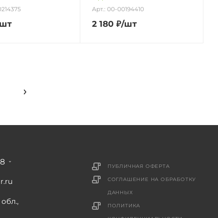
0214375
Арт.: 00-00194410
/шт
2 180
₽
/шт
88
ПУБЛИЧНАЯ ОФЕРТА
СОГЛАШЕНИЕ НА ОБРАБОТКУ
r.ru
ДАННЫХ
обл.,
ПОЛИТИКА