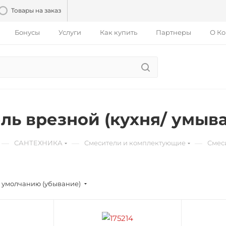
Товары на заказ
Бонусы
Услуги
Как купить
Партнеры
О К
ль врезной (кухня/ умыв
—
—
—
САНТЕХНИКА
Смесители и комплектующие
Смеси
 умолчанию (убывание)