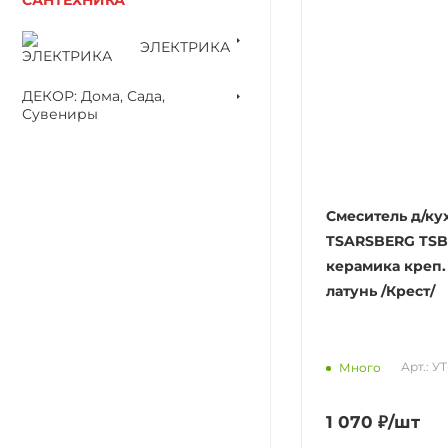
ЭЛЕКТРИКА
ДЕКОР: Дома, Сада,
Сувениры
Смеситель д/ку
TSARSBERG TSB 
керамика креп.
латунь /Крест/
Арт.: У
Много
1 070
₽
/шт