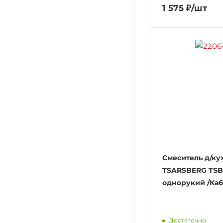
1 575
₽
/шт
Смеситель д/ку
TSARSBERG TSB 
однорукий /Каб
Достаточно