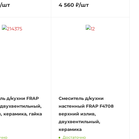
/шт
4 560
₽
/шт
ль д/кухни FRAP
Смеситель д/кухни
 двухвентильный,
настенный FRAP F4708
, керамика, гайка
верхний излив,
двухвентильный,
керамика
очно
Достаточно