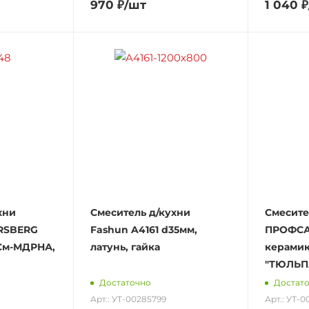
970
₽
/шт
1 040
₽
хни
Смеситель д/кухни
Смесите
RSBERG
Fashun A4161 d35мм,
ПРОФСАН
 См-МДРНА,
латунь, гайка
керами
"ТЮЛЬП
Достаточно
Достат
Арт.: УТ-00285799
Арт.: УТ-