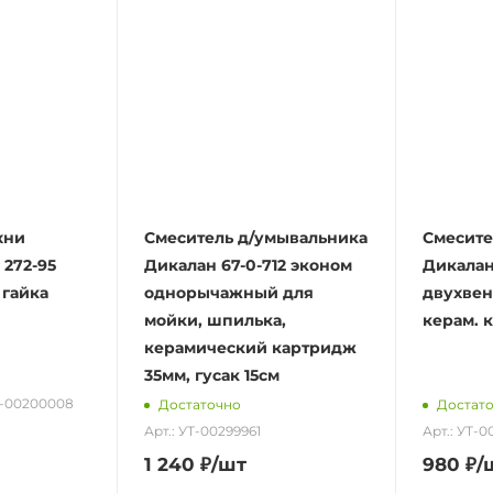
хни
Смеситель д/умывальника
Смесите
272-95
Дикалан 67-0-712 эконом
Дикалан
 гайка
однорычажный для
двухвен
мойки, шпилька,
керам. к
керамический картридж
35мм, гусак 15см
Т-00200008
Достаточно
Достат
Арт.: УТ-00299961
Арт.: УТ-
1 240
₽
/шт
980
₽
/