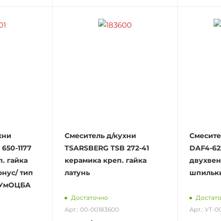
хни
Смеситель д/кухни
Смесите
650-1177
TSARSBERG TSB 272-41
DAF4-62
. гайка
керамика креп. гайка
двухвен
онус/ тип
латунь
шпильк
-УмОЦБА
Достаточно
Достат
Арт.: 00-00183600
Арт.: УТ-