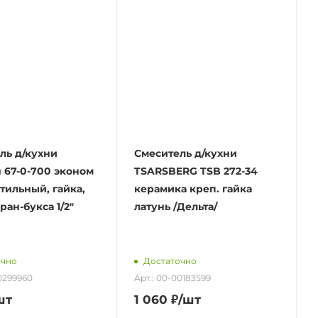
ль д/кухни
Смеситель д/кухни
 67-0-700 эконом
TSARSBERG TSB 272-34
тильный, гайка,
керамика креп. гайка
ран-букса 1/2"
латунь /Дельта/
очно
Достаточно
00299960
Арт.: 00-00183599
шт
1 060
₽
/шт