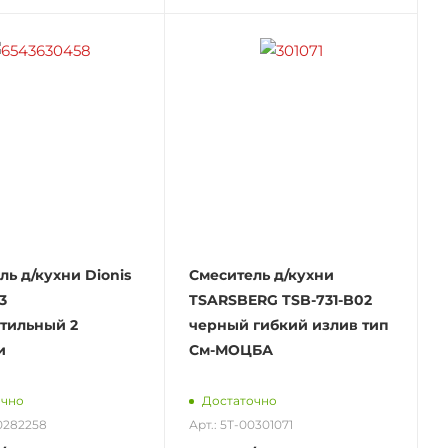
ль д/кухни Dionis
Смеситель д/кухни
3
TSARSBERG TSB-731-B02
тильный 2
черный гибкий излив тип
и
См-МОЦБА
очно
Достаточно
00282258
Арт.: 5Т-00301071