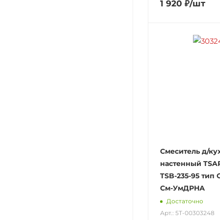
1 920
₽
/шт
Смеситель д/ку
настенный TSA
TSB-235-95 тип
См-УмДРНА
Достаточно
Арт.: 5Т-00303248