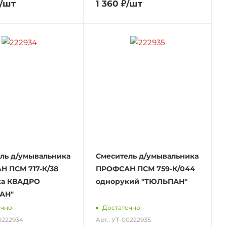
/шт
1 360
₽
/шт
ль д/умывальника
Смеситель д/умывальника
 ПСМ 717-К/38
ПРОФСАН ПСМ 759-К/044
ка КВАДРО
однорукий "ТЮЛЬПАН"
АН"
очно
Достаточно
00222934
Арт.: УТ-00222935