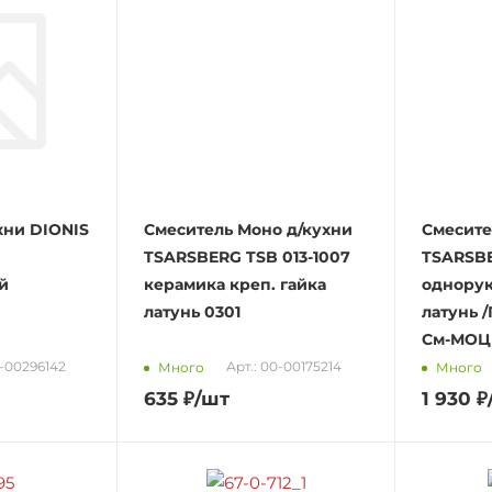
хни DIONIS
Смеситель Моно д/кухни
Смесите
TSARSBERG TSB 013-1007
TSARSBE
й
керамика креп. гайка
однорук
латунь 0301
латунь /
См-МОЦ
Т-00296142
Арт.: 00-00175214
Много
Много
635
₽
/шт
1 930
₽