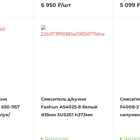
6 950
₽
/шт
5 099
₽
хни
Смеситель д/кухни
Смесите
650-1157
Fashun А54025-8 белый
F4008-2
лук/
d35мм SUS201 h373мм
силумин
Достаточно
Достат