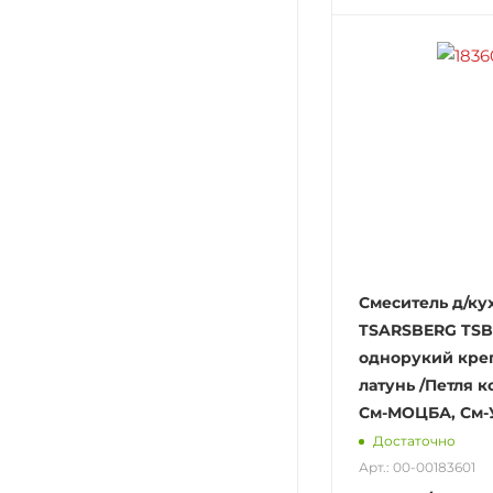
Смеситель д/ку
TSARSBERG TSB 
однорукий креп
латунь /Петля к
См-МОЦБА, См
Достаточно
Арт.: 00-00183601