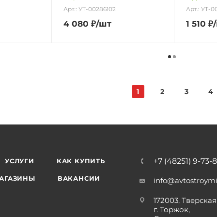
Арт.: УТ-00286102
Арт.: УТ-0
4 080
₽
/шт
1 510
₽
1
2
3
4
+7 (48251) 9-73-
УСЛУГИ
КАК КУПИТЬ
АГАЗИНЫ
ВАКАНСИИ
info@avtostroymi
172003, Тверская 
г. Торжок,