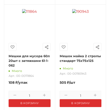
Мешки для мусора 60л
Мешок майка 2 стропы
20шт с затяжками 61-1-
стандарт 75х75х125
062
Много
Много
Арт.: 00-00190943
Арт.: 00-00111864
108
₽
/упак
505
₽
/шт
В КОРЗИНУ
В КОРЗИНУ