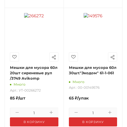
Мешки для мусора 60л
Мешки для мусора 60л
20шт сиреневые рул
30шт."Экодом" 61-1-061
/3749 Avikomp
Много
Много
Арт.: 00-00149576
Арт.: УТ-00266272
85
₽
/шт
65
₽
/упак
В КОРЗИНУ
В КОРЗИНУ