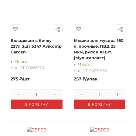
Вкладыши в бочку
Мешки для мусора 160
227л 3шт 5347 Avikomp
л, прочные, ПВД 25
Garden
мкм, рулон 10 шт.
(Мультипласт)
Много
Много
Арт.: УТ-00266270
Арт.: УТ-00279535
275
₽
/шт
257
₽
/упак
В КОРЗИНУ
В КОРЗИНУ