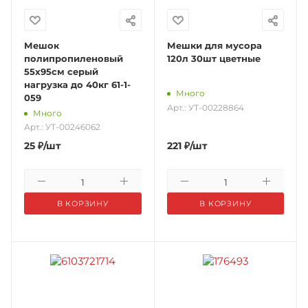
Мешок
Мешки для мусора
полипропиленовый
120л 30шт цветные
55х95см серый
нагрузка до 40кг 61-1-
Много
059
Арт.: УТ-00228864
Много
Арт.: УТ-00246062
25
₽
/шт
221
₽
/шт
В КОРЗИНУ
В КОРЗИНУ