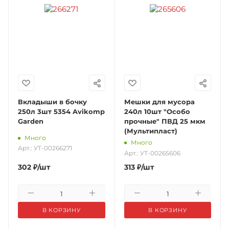
Вкладыши в бочку
Мешки для мусора
250л 3шт 5354 Avikomp
240л 10шт "Особо
Garden
прочные" ПВД 25 мкм
(Мультипласт)
Много
Много
Арт.: УТ-00266271
Арт.: УТ-00265606
302
₽
/шт
313
₽
/шт
В КОРЗИНУ
В КОРЗИНУ