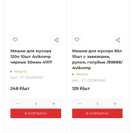
Мешки для мусора
Мешки для мусора 60л
120л 10шт Avikomp
10шт с завязками,
черные 30мкм 41117
рулон, голубые /89888/
Avikomp
Много
Много
Арт.: УТ-00280347
Арт.: УТ-00280346
248
₽
/шт
129
₽
/шт
В КОРЗИНУ
В КОРЗИНУ