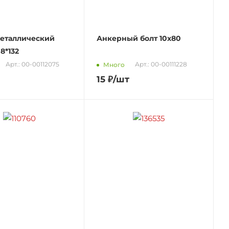
еталлический
Анкерный болт 10х80
рамный 8*132
Арт.: 00-00112075
Арт.: 00-00111228
Много
15
₽
/шт