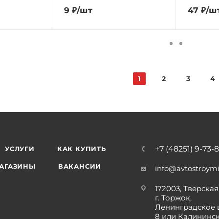
9
₽
/шт
47
₽
/ш
1
2
3
4
+7 (48251) 9-73-
УСЛУГИ
КАК КУПИТЬ
АГАЗИНЫ
ВАКАНСИИ
info@avtostroymi
172003, Тверская 
г. Торжок,
Ленинградское 
8 или Калининс