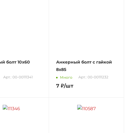
й болт 10х60
Анкерный болт с гайкой
8х85
Арт.: 00-00111341
Арт.: 00-00111232
Много
7
₽
/шт