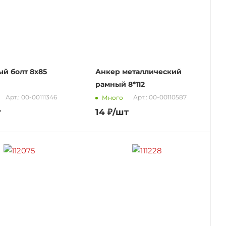
й болт 8х85
Анкер металлический
рамный 8*112
Арт.: 00-00111346
Арт.: 00-00110587
Много
т
14
₽
/шт