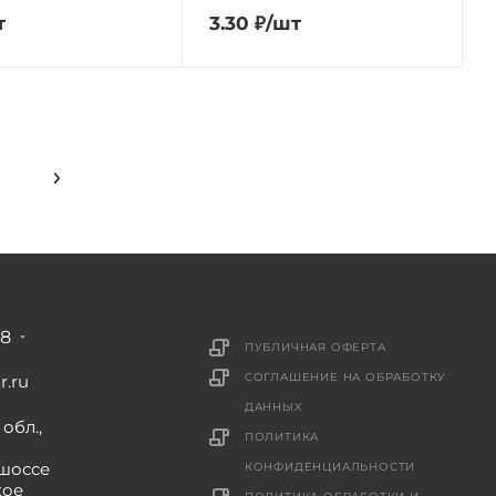
т
3.30
₽
/шт
88
ПУБЛИЧНАЯ ОФЕРТА
СОГЛАШЕНИЕ НА ОБРАБОТКУ
r.ru
ДАННЫХ
обл.,
ПОЛИТИКА
шоссе
КОНФИДЕНЦИАЛЬНОСТИ
кое