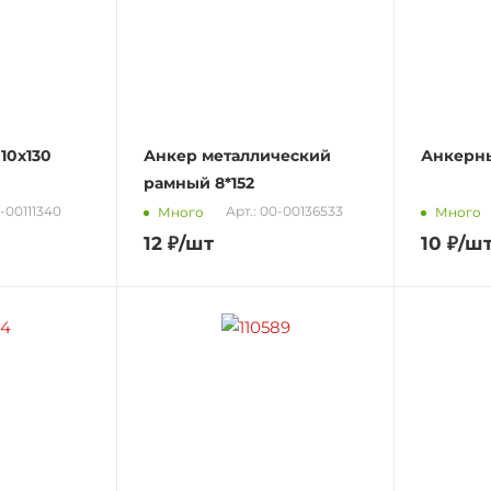
10х130
Анкер металлический
Анкерны
рамный 8*152
0-00111340
Арт.: 00-00136533
Много
Много
12
₽
/шт
10
₽
/ш