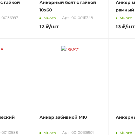
с гайкой
Анкерный болт с гайкой
Анкер м
10х60
рамный 1
0-00136997
Арт.: 00-00111348
Много
Много
12
₽
/шт
13
₽
/шт
ческий
Анкер забивной М10
Анкерны
0-00110588
Арт.: 00-00136901
Много
Много