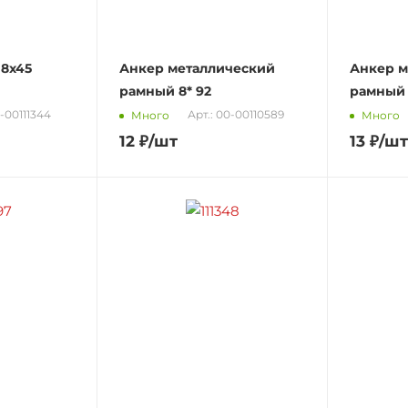
 8х45
Анкер металлический
Анкер м
рамный 8* 92
0-00111344
Арт.: 00-00110589
Много
Много
12
₽
/шт
13
₽
/шт