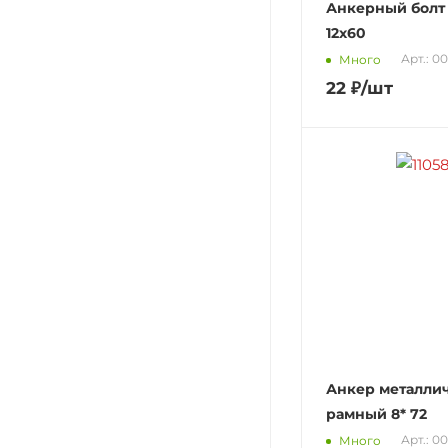
Анкерный болт 
12х60
Арт.: 0
Много
22
₽
/шт
Анкер металли
рамный 8* 72
Арт.: 0
Много