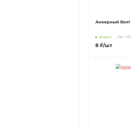
Анкерный болт
Арт.: 0
Много
8
₽
/шт