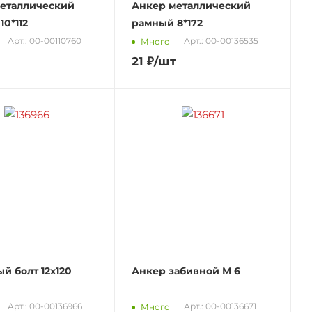
еталлический
Анкер металлический
0*112
рамный 8*172
Арт.: 00-00110760
Арт.: 00-00136535
Много
21
₽
/шт
й болт 12х120
Анкер забивной М 6
Арт.: 00-00136966
Арт.: 00-00136671
Много