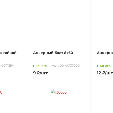
с гайкой
Анкерный болт 8х60
Анкерны
0-00111354
Арт.: 00-00137000
Много
Много
9
₽
/шт
12
₽
/шт