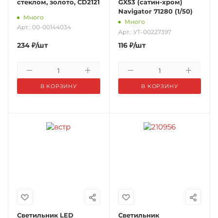
стеклом, золото, CD2121
GX53 (сатин-хром)
Navigator 71280 (1/50)
Много
Много
Арт.: 00-00144034
Арт.: УТ-00227397
234
₽
/шт
116
₽
/шт
В КОРЗИНУ
В КОРЗИНУ
Светильник LED
Светильник