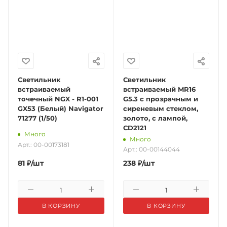
Светильник
Светильник
встраиваемый
встраиваемый MR16
точечный NGX - R1-001
G5.3 с прозрачным и
GX53 (Белый) Navigator
сиреневым стеклом,
71277 (1/50)
золото, с лампой,
CD2121
Много
Много
Арт.: 00-00173181
Арт.: 00-00144044
81
₽
/шт
238
₽
/шт
В КОРЗИНУ
В КОРЗИНУ