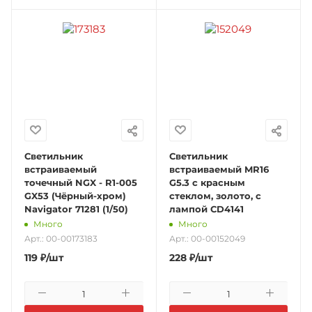
Светильник
Светильник
встраиваемый
встраиваемый MR16
точечный NGX - R1-005
G5.3 с красным
GX53 (Чёрный-хром)
стеклом, золото, с
Navigator 71281 (1/50)
лампой CD4141
Много
Много
Арт.: 00-00173183
Арт.: 00-00152049
119
₽
/шт
228
₽
/шт