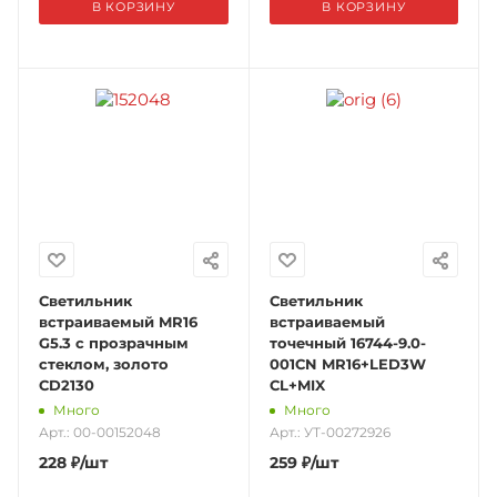
В КОРЗИНУ
В КОРЗИНУ
Светильник
Светильник
встраиваемый MR16
встраиваемый
G5.3 с прозрачным
точечный 16744-9.0-
стеклом, золото
001CN MR16+LED3W
CD2130
CL+MIX
Много
Много
Арт.: 00-00152048
Арт.: УТ-00272926
228
₽
/шт
259
₽
/шт