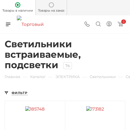
Товары в наличии
Товары на заказ
0
Светильники
встраиваемые,
подсветки
74
—
—
—
—
Главная
Каталог
ЭЛЕКТРИКА
Светильники
С
ФИЛЬТР