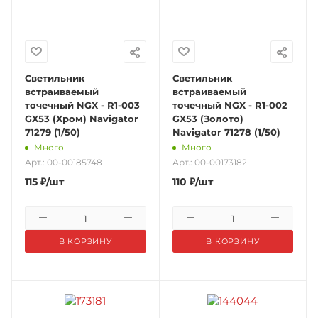
Светильник
Светильник
встраиваемый
встраиваемый
точечный NGX - R1-003
точечный NGX - R1-002
GX53 (Хром) Navigator
GX53 (Золото)
71279 (1/50)
Navigator 71278 (1/50)
Много
Много
Арт.: 00-00185748
Арт.: 00-00173182
115
₽
/шт
110
₽
/шт
В КОРЗИНУ
В КОРЗИНУ