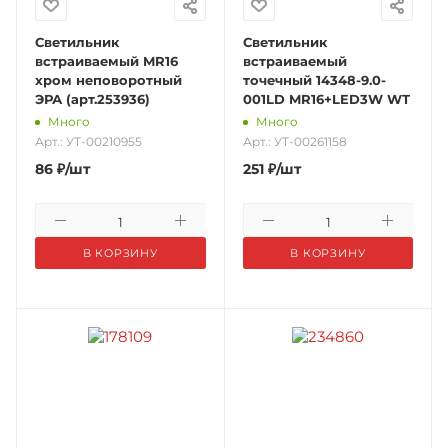
Светильник
Светильник
встраиваемый MR16
встраиваемый
хром неповоротный
точечный 14348-9.0-
ЭРА (арт.253936)
001LD MR16+LED3W WT
Много
Много
Арт.: УТ-00210955
Арт.: УТ-00261158
86
₽
/шт
251
₽
/шт
В КОРЗИНУ
В КОРЗИНУ