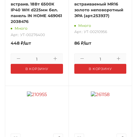
встраив. 18Вт 6500К
встраиваемый MR16
IP40 WH d225мм бел.
золото неповоротный
панель IN HOME 469061
ЭРА (арт.253937)
2038476
Много
Много
Арт.: УТ-00210956
Арт.: УТ-00276400
448
₽
/шт
86
₽
/шт
В КОРЗИНУ
В КОРЗИНУ