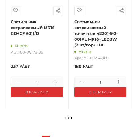
Светильник
Светильник
встраиваемый MR16
встраиваемый
GD+CF 6011/D
точечный 42201-9.0-
001PL MR16+LED3W
(2шт/кор) LBL
Много
Много
Арт.: 00-00178109
Арт.: УТ-00234860
237
₽
/шт
180
₽
/шт
В КОРЗИНУ
В КОРЗИНУ