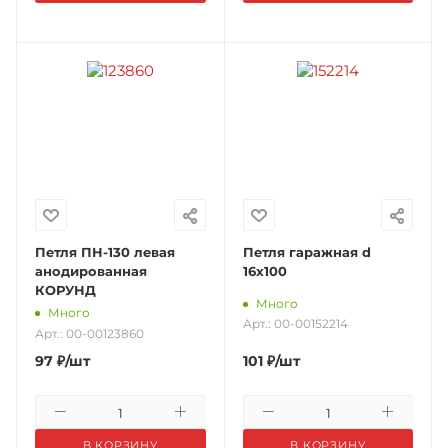
Петля ПН-130 левая
Петля гаражная d
анодированная
16x100
КОРУНД
Много
Много
Арт.: 00-00152214
Арт.: 00-00123860
97
₽
/шт
101
₽
/шт
В КОРЗИНУ
В КОРЗИНУ