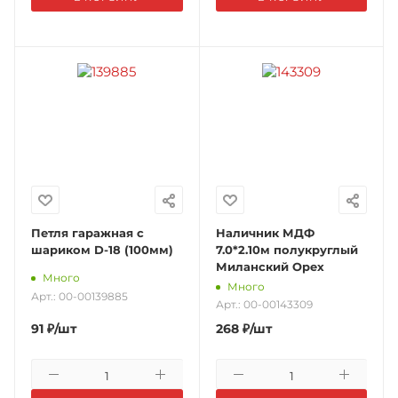
Петля гаражная с
Наличник МДФ
шариком D-18 (100мм)
7.0*2.10м полукруглый
Миланский Орех
Много
Много
Арт.: 00-00139885
Арт.: 00-00143309
91
₽
/шт
268
₽
/шт