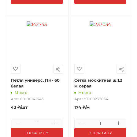
Петля универс. ПН- 60
Сетка москитная ш.1,2
белая
м серая
Много
Много
Арт.: 00-00142743
Арт.: УТ-00237034
42
₽
/шт
174
₽
/м
В КОРЗИНУ
В КОРЗИНУ