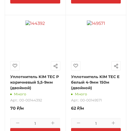
Уплотнитель KIM TEC Р
Уплотнитель KIM TEC Е
коричневый 5,5-9мм
белый 4-9мм 150м
(двойной)
(двойной)
Много
Много
Арт.: 00-00144392
Арт.: 00-00149571
70
₽
/м
62
₽
/м