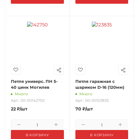
Петля универс. ПН 5-
Петля гаражная с
40 цинк Могилев
шариком D-16 (120мм)
Много
Много
Арт.: 00-00142750
Арт.: 00-00123835
22
₽
/шт
70
₽
/шт
В КОРЗИНУ
В КОРЗИНУ