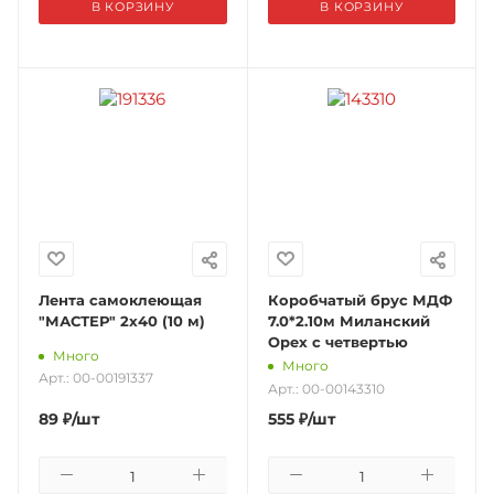
В КОРЗИНУ
В КОРЗИНУ
Лента самоклеющая
Коробчатый брус МДФ
"МАСТЕР" 2х40 (10 м)
7.0*2.10м Миланский
Орех с четвертью
Много
Много
Арт.: 00-00191337
Арт.: 00-00143310
89
₽
/шт
555
₽
/шт