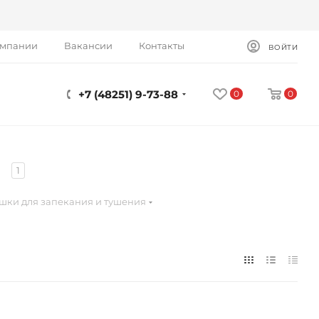
омпании
Вакансии
Контакты
ВОЙТИ
+7 (48251) 9-73-88
0
0
я
1
шки для запекания и тушения