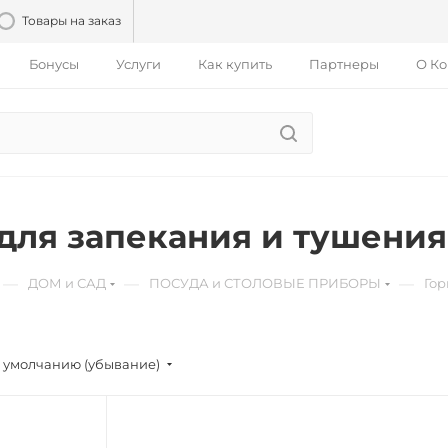
Товары на заказ
Бонусы
Услуги
Как купить
Партнеры
О К
для запекания и тушени
—
—
—
ДОМ и САД
ПОСУДА и СТОЛОВЫЕ ПРИБОРЫ
Гор
 умолчанию (убывание)