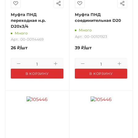
Муфта ПНД
Муфта ПНД
переходная н.р.
соединительная D20
D20х3/4
Много
Много
Арт.: 00-00101923
Арт.: 00-00114469
26
₽
/шт
39
₽
/шт
В КОРЗИНУ
В КОРЗИНУ