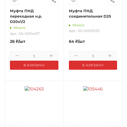
Муфта ПНД
Муфта ПНД
переходная н.р.
соединительная D25
D20х1/2
Много
Много
Арт.: 00-00105533
Арт.: 00-00114477
26
₽
/шт
64
₽
/шт
В КОРЗИНУ
В КОРЗИНУ