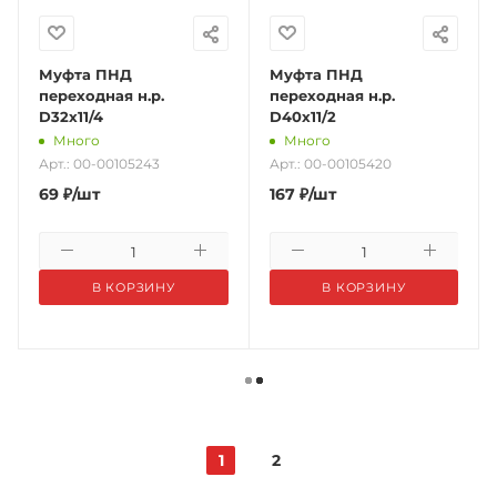
Муфта ПНД
Муфта ПНД
переходная н.р.
переходная н.р.
D32х11/4
D40х11/2
Много
Много
Арт.: 00-00105243
Арт.: 00-00105420
69
₽
/шт
167
₽
/шт
В КОРЗИНУ
В КОРЗИНУ
1
2