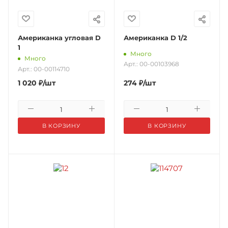
Американка угловая D
Американка D 1/2
1
Много
Много
Арт.: 00-00103968
Арт.: 00-00114710
1 020
₽
/шт
274
₽
/шт
В КОРЗИНУ
В КОРЗИНУ