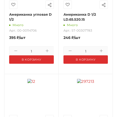
Американка угловая D
Американка D 1/2
1/2
LD.65.520.15
Много
Много
Арт.: 00-00114706
Арт.: 5Т-00307783
395
₽
/шт
246
₽
/шт
В КОРЗИНУ
В КОРЗИНУ