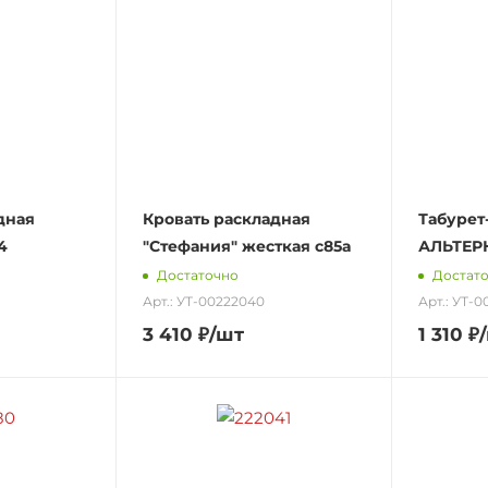
дная
Кровать раскладная
Табурет
4
"Стефания" жесткая с85а
АЛЬТЕР
Достаточно
Достат
Арт.: УТ-00222040
Арт.: УТ-
3 410
₽
/шт
1 310
₽