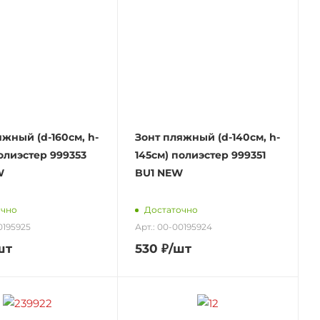
яжный (d-160см, h-
Зонт пляжный (d-140см, h-
полиэстер 999353
145см) полиэстер 999351
W
BU1 NEW
очно
Достаточно
0195925
Арт.: 00-00195924
шт
530
₽
/шт