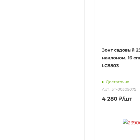
Зонт садовый 25
наклоном, 16 сп
LG5803
Достаточно
Арт.: 5Т-00309075
4 280
₽
/шт