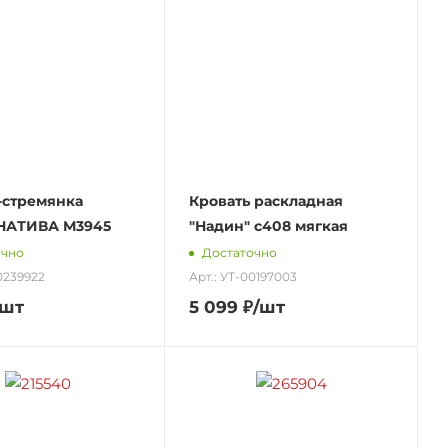
-стремянка
Кровать раскладная
НАТИВА М3945
"Надин" с408 мягкая
очно
Достаточно
00239922
Арт.: УТ-00197003
/шт
5 099
₽
/шт