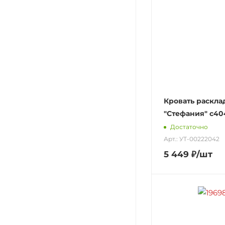
Кровать раскла
"Стефания" с40
Достаточно
Арт.: УТ-00222042
5 449
₽
/шт