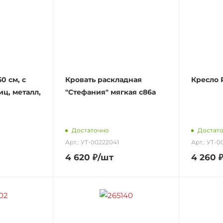
0 см, с
Кровать раскладная
Кресло
иц, металл,
"Стефания" мягкая с86а
Достаточно
Достат
Арт.: УТ-00222041
Арт.: УТ-0
4 620
₽
/шт
4 260