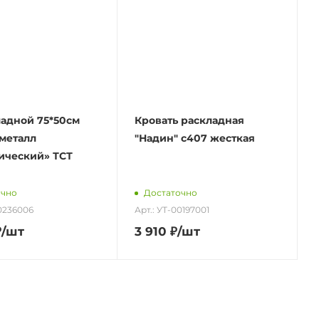
ладной 75*50см
Кровать раскладная
металл
"Надин" с407 жесткая
ический» ТСТ
очно
Достаточно
00236006
Арт.: УТ-00197001
₽
/шт
3 910
₽
/шт