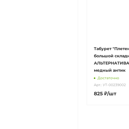
Табурет "Плете
большой склад
АЛЬТЕРНАТИВА 
медный антик
Достаточно
Арт.: УТ-00239002
825
₽
/шт