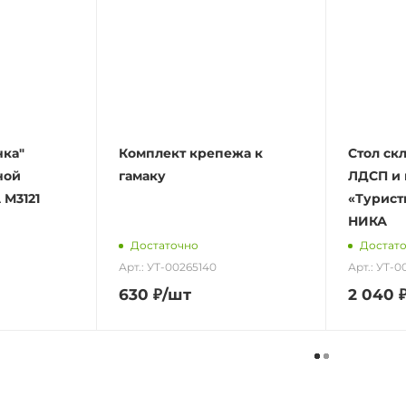
нка"
Комплект крепежа к
Стол ск
ной
гамаку
ЛДСП и 
М3121
«Турист
НИКА
Достаточно
Достат
Арт.: УТ-00265140
Арт.: УТ-
630
₽
/шт
2 040