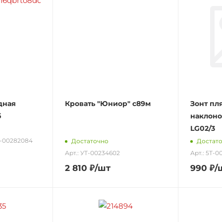
дная
Кровать "Юниор" с89м
Зонт пл
б
наклоном
LG02/3
Т-00282084
Достаточно
Достат
Арт.: УТ-00234602
Арт.: 5Т-
2 810
₽
/шт
990
₽
/