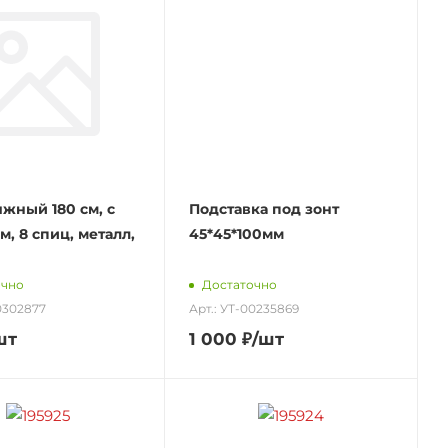
яжный 180 см, с
Подставка под зонт
, 8 спиц, металл,
45*45*100мм
очно
Достаточно
00302877
Арт.: УТ-00235869
шт
1 000
₽
/шт