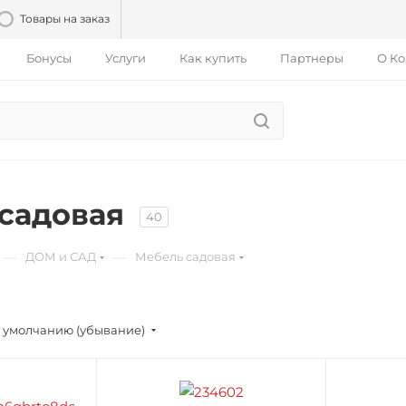
Товары на заказ
Бонусы
Услуги
Как купить
Партнеры
О К
садовая
40
—
—
ДОМ и САД
Мебель садовая
 умолчанию (убывание)