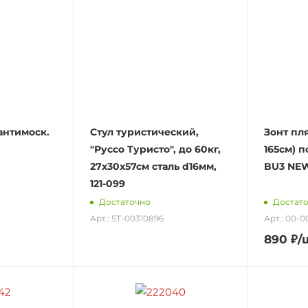
антимоск.
Стул туристический,
Зонт пл
"Руссо Туристо", до 60кг,
165см) 
27х30х57см сталь d16мм,
BU3 NE
121-099
Достаточно
Достат
Арт.: 5Т-00310896
Арт.: 00-0
890
₽
/