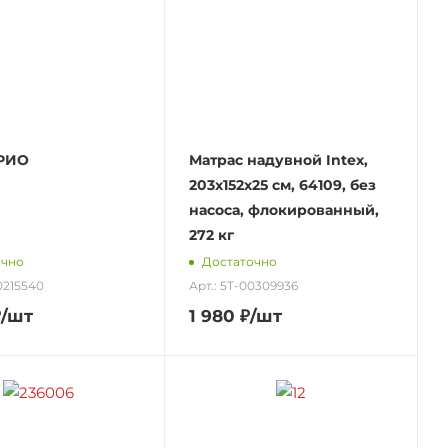
 РИО
Матрас надувной Intex,
203х152х25 см, 64109, без
насоса, флокированный,
272 кг
очно
Достаточно
0215540
Арт.: 5Т-00309936
₽
/шт
1 980
₽
/шт