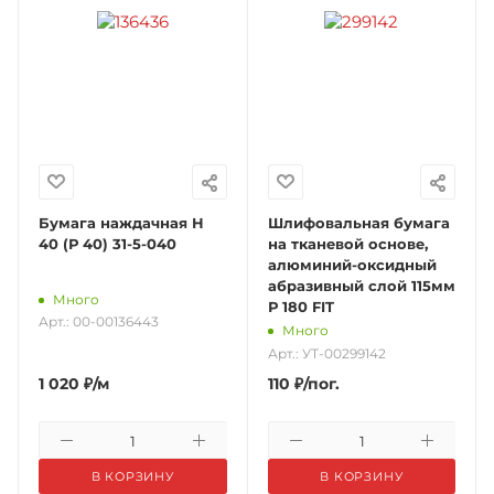
Бумага наждачная Н
Шлифовальная бумага
40 (Р 40) 31-5-040
на тканевой основе,
алюминий-оксидный
абразивный слой 115мм
Много
Р 180 FIT
Арт.: 00-00136443
Много
Арт.: УТ-00299142
1 020
₽
/м
110
₽
/пог.
В КОРЗИНУ
В КОРЗИНУ