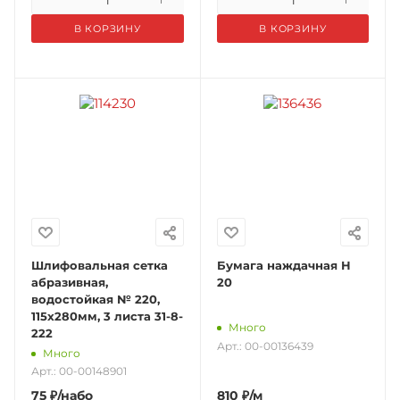
В КОРЗИНУ
В КОРЗИНУ
Шлифовальная сетка
Бумага наждачная Н
абразивная,
20
водостойкая № 220,
115х280мм, 3 листа 31-8-
Много
222
Арт.: 00-00136439
Много
Арт.: 00-00148901
75
₽
/набо
810
₽
/м