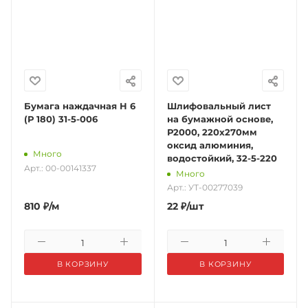
Бумага наждачная Н 6
Шлифовальный лист
(Р 180) 31-5-006
на бумажной основе,
Р2000, 220х270мм
оксид алюминия,
Много
водостойкий, 32-5-220
Арт.: 00-00141337
Много
Арт.: УТ-00277039
810
₽
/м
22
₽
/шт
В КОРЗИНУ
В КОРЗИНУ