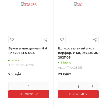
Бумага наждачная Н 4
Шлифовальный лист
(Р 320) 31-5-004
перфор. Р 60, 93х230мм
2021106
Много
Много
Арт.: 00-00148991
Арт.: УТ-00282534
755
₽
/м
29
₽
/шт
В КОРЗИНУ
В КОРЗИНУ