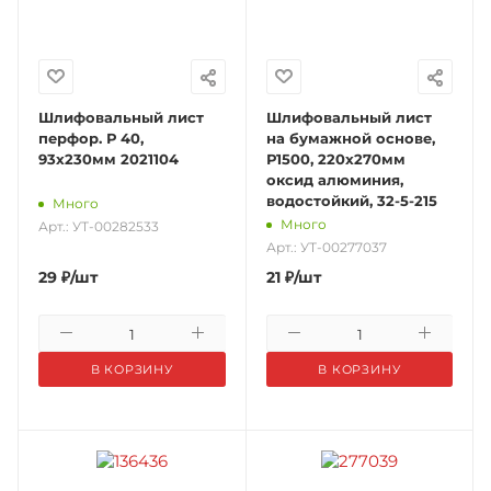
Шлифовальный лист
Шлифовальный лист
перфор. Р 40,
на бумажной основе,
93х230мм 2021104
Р1500, 220х270мм
оксид алюминия,
водостойкий, 32-5-215
Много
Много
Арт.: УТ-00282533
Арт.: УТ-00277037
29
₽
/шт
21
₽
/шт
В КОРЗИНУ
В КОРЗИНУ