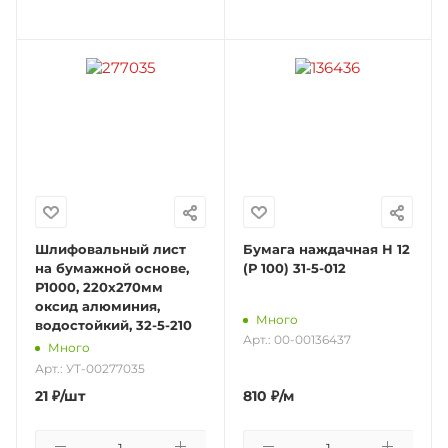
Шлифовальный лист
Бумага наждачная Н 12
на бумажной основе,
(Р 100) 31-5-012
Р1000, 220х270мм
оксид алюминия,
Много
водостойкий, 32-5-210
Арт.: 00-00136437
Много
Арт.: УТ-00277035
21
₽
/шт
810
₽
/м