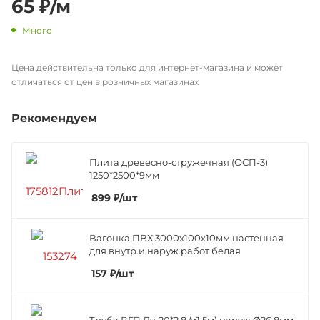
65
₽
/м
Много
Цена действительна только для интернет-магазина и может
отличаться от цен в розничных магазинах
Рекомендуем
Плита древесно-стружечная (ОСП-3)
1250*2500*9мм
899
₽
/шт
Вагонка ПВХ 3000х100х10мм настенная
для внутр.и наруж.работ белая
157
₽
/шт
Труба ВГП Ду-20*2,8 (≈1,5м) наруж.Ø26,8мм