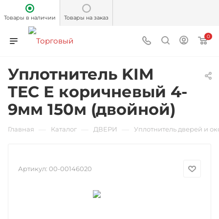
Товары в наличии
Товары на заказ
0
Уплотнитель KIM
TEC Е коричневый 4-
9мм 150м (двойной)
—
—
—
Главная
Каталог
ДВЕРИ
Уплотнитель дверей и ок
Артикул:
00-00146020