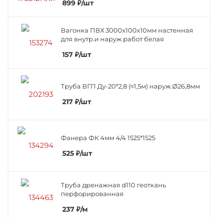
899
₽
/шт
Вагонка ПВХ 3000х100х10мм настенная
для внутр.и наруж.работ белая
157
₽
/шт
Труба ВГП Ду-20*2,8 (≈1,5м) наруж.Ø26,8мм
217
₽
/шт
Фанера ФК 4мм 4/4 1525*1525
525
₽
/шт
Труба дренажная d110 геоткань
перфорированная
237
₽
/м