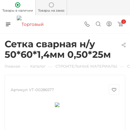
Товары в наличии
Товары на заказ
0
Сетка сварная н/у
50*60*1,4мм 0,50*25м
—
—
—
Главная
Каталог
СТРОИТЕЛЬНЫЕ МАТЕРИАЛЫ
С
Артикул:
УТ-00286577