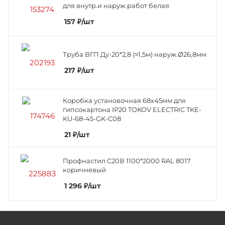
для внутр.и наруж.работ белая
157
₽
/шт
Труба ВГП Ду-20*2,8 (≈1,5м) наруж.Ø26,8мм
217
₽
/шт
Коробка установочная 68х45мм для
гипсокартона IP20 TOKOV ELECTRIC TKE-
KU-68-45-GK-C08
21
₽
/шт
Профнастил C20В 1100*2000 RAL 8017
коричневый
1 296
₽
/шт