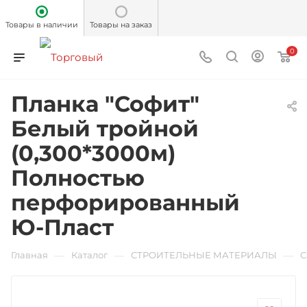
Товары в наличии
Товары на заказ
0
Планка "Софит"
Белый тройной
(0,300*3000м)
Полностью
перфорированный
Ю-Пласт
—
—
—
Главная
Каталог
СТРОИТЕЛЬНЫЕ МАТЕРИАЛЫ
С