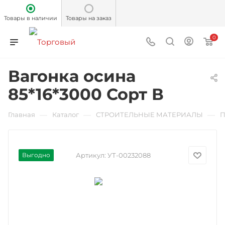
Товары в наличии
Товары на заказ
0
Вагонка осина
85*16*3000 Сорт В
—
—
—
Главная
Каталог
СТРОИТЕЛЬНЫЕ МАТЕРИАЛЫ
П
Выгодно
Артикул:
УТ-00232088