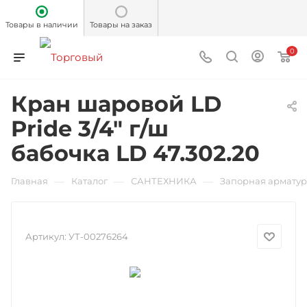
Товары в наличии
Товары на заказ
0
Кран шаровой LD
Pride 3/4" г/ш
бабочка LD 47.302.20
—
—
—
Главная
Каталог
САНТЕХНИКА
Запорная армату
Артикул:
УТ-00276264