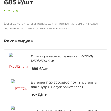
685
₽
/шт
Много
Цена действительна только для интернет-магазина и может
отличаться от цен в розничных магазинах
Рекомендуем
Плита древесно-стружечная (ОСП-3)
1250*2500*9мм
899
₽
/шт
Вагонка ПВХ 3000х100х10мм настенная
для внутр.и наруж.работ белая
157
₽
/шт
Труба ВГП Ду-20*2,8 (≈1,5м) наруж.Ø26,8мм