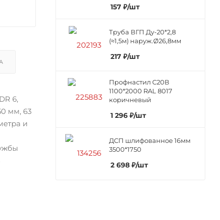
157
₽
/шт
Труба ВГП Ду-20*2,8
(≈1,5м) наруж.Ø26,8мм
217
₽
/шт
А
Профнастил C20В
1100*2000 RAL 8017
DR 6,
коричневый
50 мм, 63
1 296
₽
/шт
метра и
ДСП шлифованное 16мм
лужбы
3500*1750
в
2 698
₽
/шт