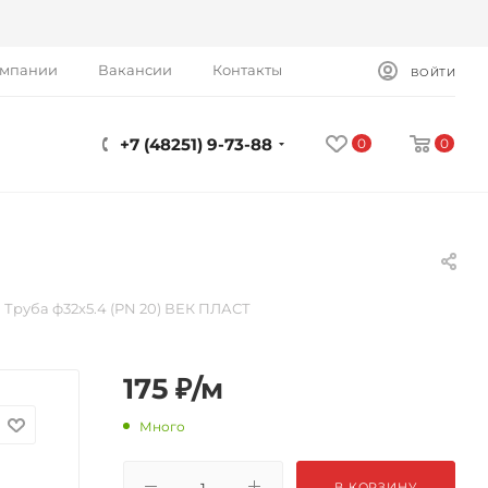
омпании
Вакансии
Контакты
ВОЙТИ
+7 (48251) 9-73-88
0
0
Труба ф32х5.4 (PN 20) ВЕК ПЛАСТ
175
₽
/м
Много
В КОРЗИНУ