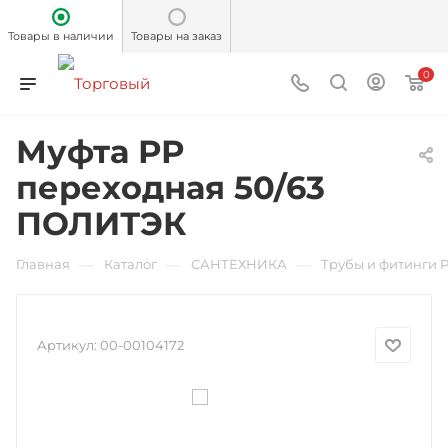
Товары в наличии
Товары на заказ
0
Муфта РР
переходная 50/63
ПОЛИТЭК
—
—
—
Главная
Каталог
САНТЕХНИКА
Трубы и фитинги 
Артикул:
00-00104172