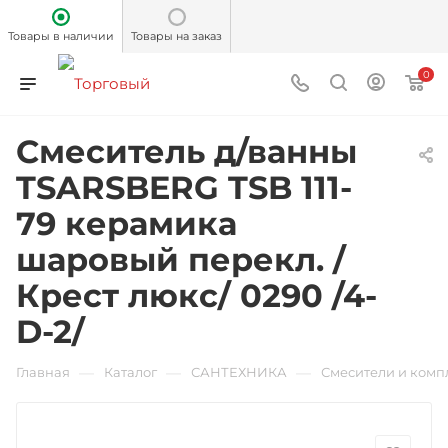
Товары в наличии
Товары на заказ
0
Смеситель д/ванны
TSARSBERG TSB 111-
79 керамика
шаровый перекл. /
Крест люкс/ 0290 /4-
D-2/
—
—
—
Главная
Каталог
САНТЕХНИКА
Смесители и ком