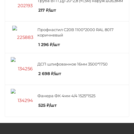
Труба ВГП Ду-20*2,8 (≈1,5м) наруж.Ø26,8мм
217
₽
/шт
Профнастил C20В 1100*2000 RAL 8017
коричневый
1 296
₽
/шт
ДСП шлифованное 16мм 3500*1750
2 698
₽
/шт
Фанера ФК 4мм 4/4 1525*1525
525
₽
/шт