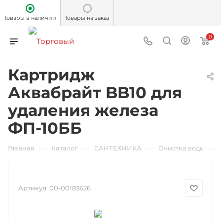
Товары в наличии
Товары на заказ
0
Картридж
Аквабрайт BB10 для
удаления железа
ФП-10ББ
—
—
—
—
Главная
Каталог
САНТЕХНИКА
Очистка воды
Артикул:
00-00183626