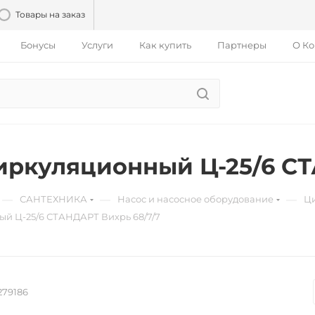
Товары на заказ
Бонусы
Услуги
Как купить
Партнеры
О К
иркуляционный Ц-25/6 СТ
—
—
—
САНТЕХНИКА
Насос и насосное оборудование
Ци
й Ц-25/6 СТАНДАРТ Вихрь 68/7/7
279186