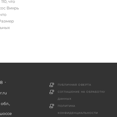
110, что
сос Вихрь
что
 Размер
льных
88
ПУБЛИЧНАЯ ОФЕРТА
СОГЛАШЕНИЕ НА ОБРАБОТКУ
r.ru
ДАННЫХ
обл.,
ПОЛИТИКА
шоссе
КОНФИДЕНЦИАЛЬНОСТИ