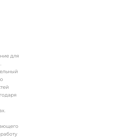
ние для
.
тельный
то
стей
агодаря
ах.
дающего
 работу