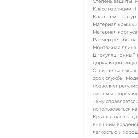
Степень защиты IP
Класс изоляции Н
Класс температур T
Материал крышки 
Материал корпуса
Размер резьбы на н
Монтажная длина,
Циркуляционный н
циркуляции жидко
Отличается высок
срок службы. Моде
позволяет регули
системы. Циркуляц
чему справляется 
использоваться ка
Крышка насоса сде
внешним воздейст
легкостью и хоро