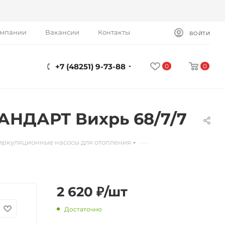
омпании
Вакансии
Контакты
ВОЙТИ
+7 (48251) 9-73-88
0
0
АНДАРТ Вихрь 68/7/7
—
ркуляционные насосы для отопления
2 620
₽
/шт
Достаточно