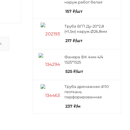
наруж.работ белая
157
₽
/шт
Труба ВГП Ду-20*2,8
(≈1,5м) наруж.Ø26,8мм
217
₽
/шт
А
Фанера ФК 4мм 4/4
1525*1525
525
₽
/шт
Труба дренажная d110
геоткань
перфорированная
237
₽
/м