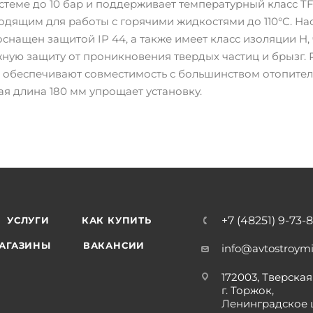
стеме до 10 бар и поддерживает температурный класс TF 
одящим для работы с горячими жидкостями до 110°C. На
снащен защитой IP 44, а также имеет класс изоляции Н, 
ную защиту от проникновения твердых частиц и брызг.
ма обеспечивают совместимость с большинством отопите
ая длина 180 мм упрощает установку.
+7 (48251) 9-73-
УСЛУГИ
КАК КУПИТЬ
АГАЗИНЫ
ВАКАНСИИ
info@avtostroymi
172003, Тверская 
г. Торжок,
Ленинградское 