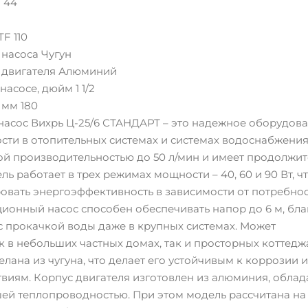
 44
F 110
насоса Чугун
 двигателя Алюминий
асосе, дюйм 1 1/2
 мм 180
асос Вихрь Ц-25/6 СТАНДАРТ – это надежное оборудова
сти в отопительных системах и системах водоснабжения
ой производительностью до 50 л/мин и имеет продолжи
ль работает в трех режимах мощности – 40, 60 и 90 Вт, ч
ровать энергоэффективность в зависимости от потребно
ионный насос способен обеспечивать напор до 6 м, бл
с прокачкой воды даже в крупных системах. Может
к в небольших частных домах, так и просторных коттедж
лана из чугуна, что делает его устойчивым к коррозии и
виям. Корпус двигателя изготовлен из алюминия, обла
шей теплопроводностью. При этом модель рассчитана на