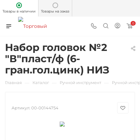
Товары в наличии
Товары на заказ
0
Набор головок №2
"В"пласт/ф (6-
гран.гол.цинк) НИЗ
—
—
—
Главная
Каталог
Ручной инструмент
Ручной инст
Артикул:
00-00144754