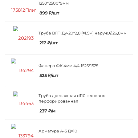
1250*2500*9мм
899
₽
/шт
Труба ВГП Ду-20*2,8 (≈1,5м) наруж.Ø26,8мм
217
₽
/шт
Фанера ФК 4мм 4/4 1525*1525
525
₽
/шт
Труба дренажная d110 геоткань
перфорированная
237
₽
/м
Арматура А-3 Д=10