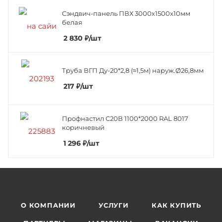
Сэндвич-панель ПВХ 3000х1500х10мм
белая
2 830
₽
/шт
Труба ВГП Ду-20*2,8 (≈1,5м) наруж.Ø26,8мм
217
₽
/шт
Профнастил C20В 1100*2000 RAL 8017
коричневый
1 296
₽
/шт
О КОМПАНИИ
УСЛУГИ
КАК КУПИТЬ