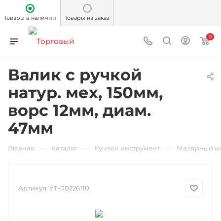
Товары в наличии
Товары на заказ
0
Валик с ручкой
натур. мех, 150мм,
ворс 12мм, диам.
47мм
—
—
—
Главная
Каталог
Ручной инструмент
Малярный и
Артикул:
УТ-00226110