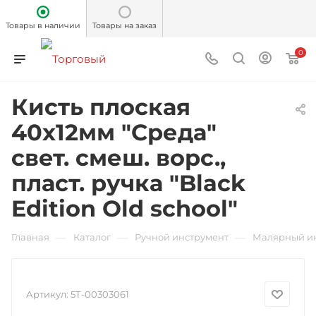
Товары в наличии
Товары на заказ
0
Кисть плоская
40х12мм "Среда"
свет. смеш. ворс.,
пласт. ручка "Black
Edition Old school"
—
—
—
Главная
Каталог
Ручной инструмент
Малярный и
Артикул:
5Т-00303061