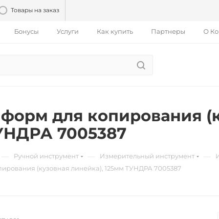
Товары на заказ
Бонусы
Услуги
Как купить
Партнеры
О К
форм для копирования (к
УНДРА 7005387
—
—
—
Ручной инструмент
Измерительный инструмент
ирования (кузовная линейка), 125мм ТУНДРА 7005387