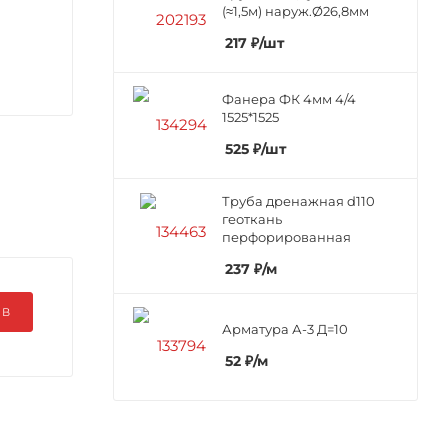
(≈1,5м) наруж.Ø26,8мм
217
₽
/шт
Фанера ФК 4мм 4/4
1525*1525
525
₽
/шт
Труба дренажная d110
геоткань
перфорированная
237
₽
/м
ЫВ
Арматура А-3 Д=10
52
₽
/м