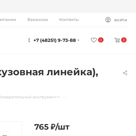
омпании
Вакансии
Контакты
ВОЙТИ
+7 (48251) 9-73-88
0
0
узовная линейка),
—
Измерительный инструмент
765
₽
/шт