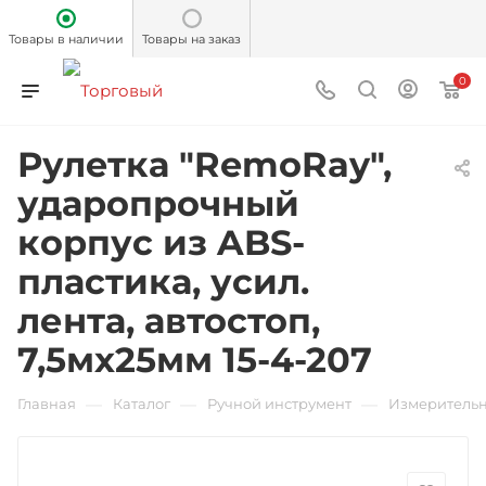
Товары в наличии
Товары на заказ
0
Рулетка "RemoRay",
ударопрочный
корпус из ABS-
пластика, усил.
лента, автостоп,
7,5мх25мм 15-4-207
—
—
—
Главная
Каталог
Ручной инструмент
Измерительн