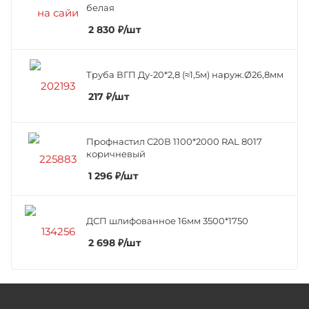
белая
2 830
₽
/шт
Труба ВГП Ду-20*2,8 (≈1,5м) наруж.Ø26,8мм
217
₽
/шт
Профнастил C20В 1100*2000 RAL 8017
коричневый
1 296
₽
/шт
ДСП шлифованное 16мм 3500*1750
2 698
₽
/шт