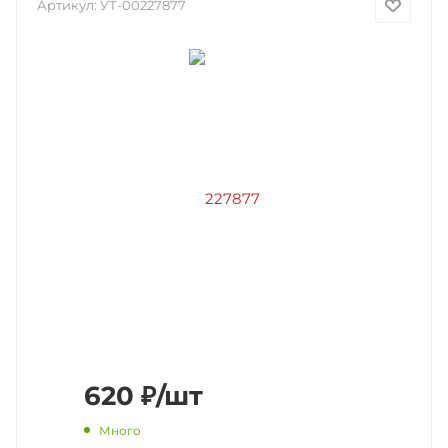
Артикул:
УТ-00227877
620
₽
/шт
Много