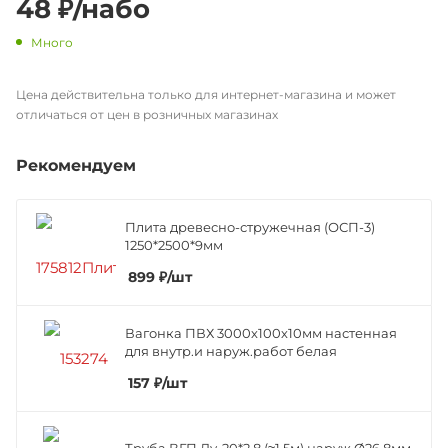
48
₽
/набо
Много
Цена действительна только для интернет-магазина и может
отличаться от цен в розничных магазинах
Рекомендуем
Плита древесно-стружечная (ОСП-3)
1250*2500*9мм
899
₽
/шт
Вагонка ПВХ 3000х100х10мм настенная
для внутр.и наруж.работ белая
157
₽
/шт
Труба ВГП Ду-20*2,8 (≈1,5м) наруж.Ø26,8мм