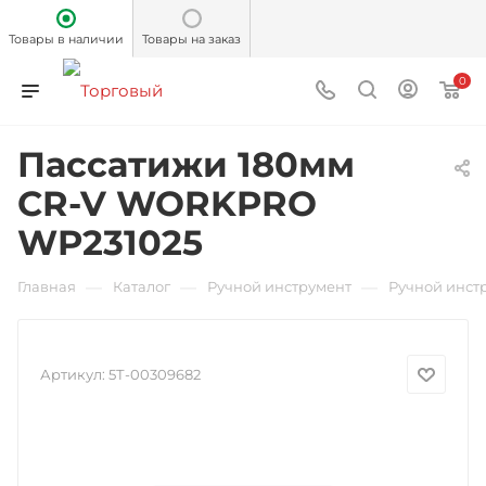
Товары в наличии
Товары на заказ
0
Пассатижи 180мм
CR-V WORKPRO
WP231025
—
—
—
Главная
Каталог
Ручной инструмент
Ручной инст
Артикул:
5Т-00309682