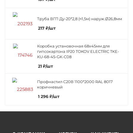
Труба ВГП Ду-20*2,8 (≈1,5м) наруж.Ø26,8мм
217
₽
/шт
Коробка установочная 68х45мм для
гипсокартона IP20 TOKOV ELECTRIC TKE-
KU-68-45-GK-C08
21
₽
/шт
Профнастил C20В 1100*2000 RAL 8017
коричневый
1 296
₽
/шт