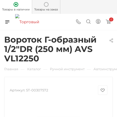
Товары в наличии
Товары на заказ
0
Вороток Г-образный
1/2"DR (250 мм) AVS
VL12250
—
—
—
Главная
Каталог
Ручной инструмент
Автоинструм
Артикул:
5Т-00307572