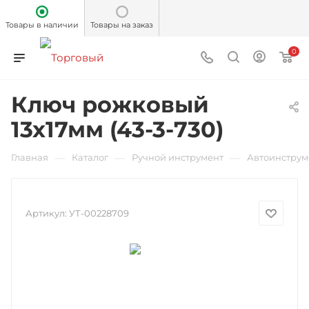
Товары в наличии
Товары на заказ
0
Ключ рожковый
13х17мм (43-3-730)
—
—
—
Главная
Каталог
Ручной инструмент
Автоинструм
Артикул:
УТ-00228709