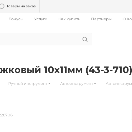
Товары на заказ
Бонусы
Услуги
Как купить
Партнеры
О К
жковый 10х11мм (43-3-710
—
—
—
Ручной инструмент
Автоинструмент
Автоинструм
228706