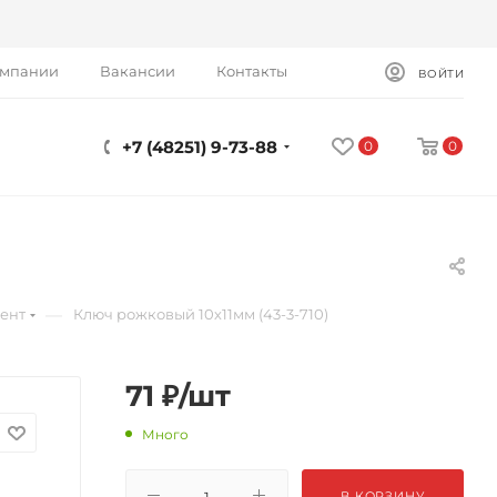
омпании
Вакансии
Контакты
ВОЙТИ
+7 (48251) 9-73-88
0
0
)
—
ент
Ключ рожковый 10х11мм (43-3-710)
71
₽
/шт
Много
В КОРЗИНУ