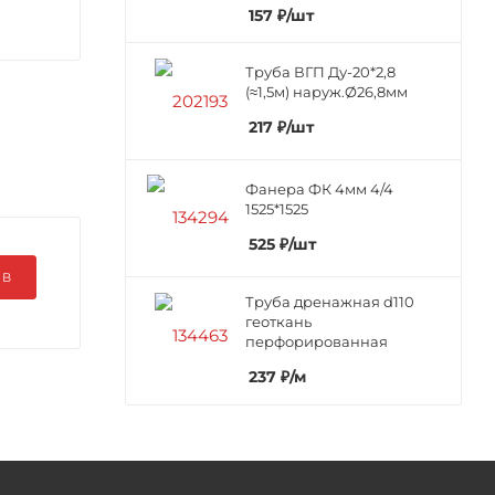
157
₽
/шт
Труба ВГП Ду-20*2,8
(≈1,5м) наруж.Ø26,8мм
217
₽
/шт
Фанера ФК 4мм 4/4
1525*1525
525
₽
/шт
ЫВ
Труба дренажная d110
геоткань
перфорированная
237
₽
/м