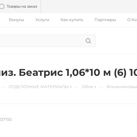
Товары на заказ
Бонусы
Услуги
Как купить
Партнеры
О К
з. Беатрис 1,06*10 м (6) 1
—
—
—
ОТДЕЛОЧНЫЕ МАТЕРИАЛЫ
Обои
Флизелиновы
227150