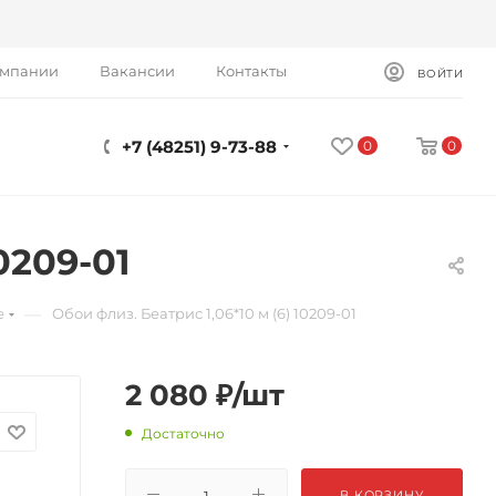
омпании
Вакансии
Контакты
ВОЙТИ
+7 (48251) 9-73-88
0
0
0209-01
—
е
Обои флиз. Беатрис 1,06*10 м (6) 10209-01
2 080
₽
/шт
Достаточно
В КОРЗИНУ