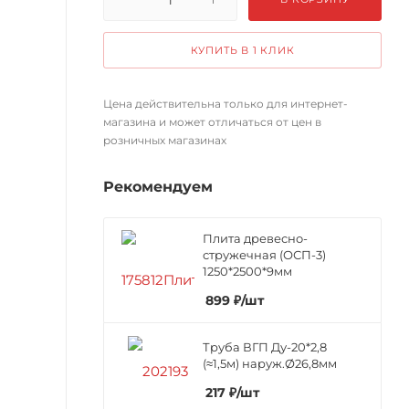
КУПИТЬ В 1 КЛИК
Цена действительна только для интернет-
магазина и может отличаться от цен в
розничных магазинах
Рекомендуем
Плита древесно-
стружечная (ОСП-3)
1250*2500*9мм
899
₽
/шт
Труба ВГП Ду-20*2,8
(≈1,5м) наруж.Ø26,8мм
217
₽
/шт