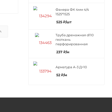
Фанера ФК 4мм 4/4
1525*1525
525
₽
/шт
А
Труба дренажная d110
геоткань
перфорированная
237
₽
/м
Арматура А-3 Д=10
52
₽
/м