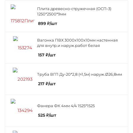
Плита древесно-стружечная (ОСП-3)
1250*2500*9мм
899
₽
/шт
Вагонка ПВХ 3000х100х10мм настенная
для внутр.и наруж.работ белая
157
₽
/шт
Труба ВГП Ду-20*2,8 (≈1,5м) наруж.Ø26,8мм
217
₽
/шт
Фанера ФК 4мм 4/4 1525*1525
525
₽
/шт