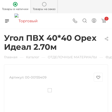
Товары в наличии
Товары на заказ
0
Угол ПВХ 40*40 Орех
Идеал 2.70м
—
—
—
Главная
Каталог
ОТДЕЛОЧНЫЕ МАТЕРИАЛЫ
Фур
Артикул:
00-00155409