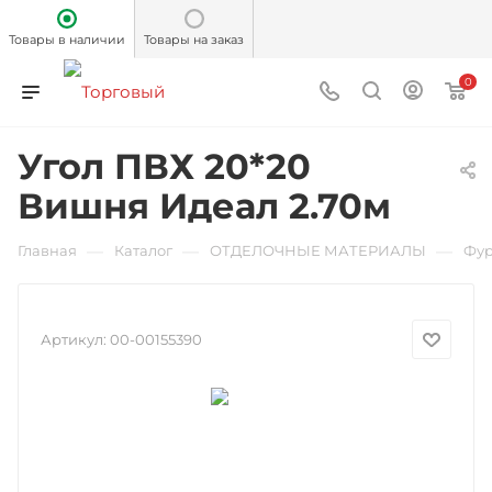
Товары в наличии
Товары на заказ
0
Угол ПВХ 20*20
Вишня Идеал 2.70м
—
—
—
Главная
Каталог
ОТДЕЛОЧНЫЕ МАТЕРИАЛЫ
Фур
Артикул:
00-00155390