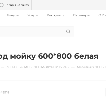
Товары на заказ
Бонусы
Услуги
Как купить
Партнеры
О К
од мойку 600*800 белая
—
—
МЕБЕЛЬ и МЕБЕЛЬНАЯ ФУРНИТУРА
Мебель из ДСП и
143918