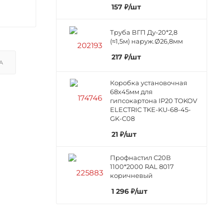
157
₽
/шт
Труба ВГП Ду-20*2,8
(≈1,5м) наруж.Ø26,8мм
217
₽
/шт
А
Коробка установочная
68х45мм для
гипсокартона IP20 TOKOV
ELECTRIC TKE-KU-68-45-
GK-C08
21
₽
/шт
Профнастил C20В
1100*2000 RAL 8017
коричневый
1 296
₽
/шт