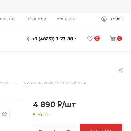
омпании
Вакансии
Контакты
ВОЙТИ
+7 (48251) 9-73-88
0
0
—
 МДФ
Тумба под мойку 600*800 белая
4 890
₽
/шт
Много
В КОРЗИНУ